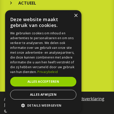
ACTUEEL
MERKEN
×
Deze website maakt
KOOPGIDS
gebruik van cookies.
TESTEN
We gebruiken cookies om inhoud en
advertenties te personaliseren en om ons
verkeer te analyseren. We delen ook
SPORT
informatie over uw gebruik van onze site
met onze advertentie- en analysepartners,
die deze kunnen combineren met andere
REPORTAGE
informatie die u aan hen heeft verstrekt of
die zij hebben verzameld door uw gebruik
TOUREN
van hun diensten.
Privacybeleid
NIEUWSBRIEF
ALLES ACCEPTEREN
ALLES AFWIJZEN
Algemene voorwaarden
Toegankelijkheidsverklaring
Privacy Policy
DETAILS WEERGEVEN
©Motorfreaks 2026