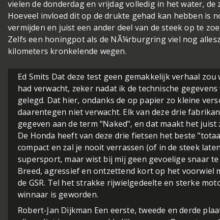
vielen de donderdag en vrijdag volledig in het water, d
Hoeveel invloed dit op de drukte gehad kan hebben is 
vermijden en juist een ander deel van de steek op te zo
Zelfs een honingpot als de NÃ¼rburgring viel nog allesz
kilometers kronkelende wegen.
Ed Smits
Dat deze test geen gemakkelijk verhaal zou w
had verwacht, zeker nadat ik de technische gegevens
gelegd. Dat hier, ondanks de op papier zo kleine versch
daarentegen niet verwacht. Elk van deze drie fabrikant
gegeven aan de term "Naked", en dat maakt het juist z
De Honda heeft van deze drie fietsen het beste "totaa
compact en zal je nooit verrassen (of in de steek la
supersport, maar wist bij mij geen gevoelige snaar te
Breed, agressief en ontzettend kort op het voorwiel 
de GSR. Tel het strakke rijwielgedeelte en sterke mot
winnaar is geworden.
Robert-Jan Dijkman
Een eerste, tweede en derde plaat