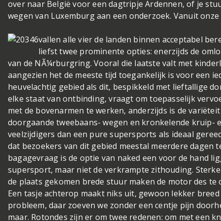
over naar België voor een dagtripje Ardennen, of je stuu
wegen van Luxemburg aan een onderzoek. Vanuit onze ui
vallen alle vier de landen binnen acceptabel ber
liefst twee prominente opties: enerzijds de om
van de NÃ¼rburgring. Vooral die laatste valt met kinde
aangezien het de meeste tijd toegankelijk is voor een i
heuvelachtig gebied als dit, bespikkeld met lieftallige
elke staat van ontbinding, vraagt om toepasselijk vervoe
met de bovenarmen te werken, anderzijds is de variëtei
doorgaande tweebaans- wegen en kronkelende kruip- e
veelzijdigers dan een pure supersports als ideaal ger
dat bezoekers van dit gebied meestal meerdere dagen t
bagagevraag is de optie van naked een voor de hand lig
supersport, maar niet de verkrampte zithouding. Sterke
de plaats gekomen brede stuur maken de motor des te c
Een tasje achterop maakt niks uit, gewoon lekker breed
probleem, daar zoeven we zonder een centje pijn doorhe
maar. Rotondes zijn er om twee redenen: om met een kni