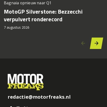
Bagnaia opnieuw naar Q1
S
MotoGP Silverstone: Bezzecchi
K
verpulvert ronderecord
7 
7 augustus 2026
redactie@motorfreaks.nl