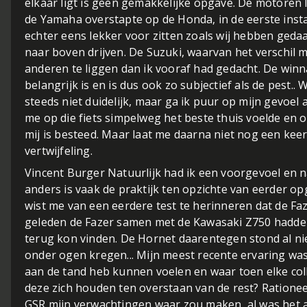
elkaar ligt is geen gemakkelijke opgave. De motoren li
de Yamaha overstapte op de Honda, in de eerste instant
echter eens lekker voor zitten zoals wij hebben ged
naar boven drijven. De Suzuki, waarvan het verschil me
anderen te liggen dan ik vooraf had gedacht. De winn
belangrijk is en is dus ook zo subjectief als de pest.. 
steeds niet duidelijk, maar ga ik puur op mijn gevoel 
me op die fiets simpelweg het beste thuis voelde en o
mij is besteed. Maar laat me daarna niet nog een kee
vertwijfeling.
Vincent Burger
Natuurlijk had ik een voorgevoel en na
anders is vaak de praktijk ten opzichte van eerder op
wist me van een eerdere test te herinneren dat de Faz
geleden de Fazer samen met de Kawasaki Z750 hadde
terug kon vinden. De Hornet daarentegen stond al niet
onder ogen kregen... Mijn meest recente ervaring was 
aan de tand heb kunnen voelen en waar toen elke coll
deze zich houden ten overstaan van de rest? Rationeel
GSR mijn verwachtingen waar zou maken, al was het al