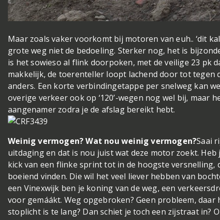
Maar zoals vaker voorkomt bij motoren van euh.. ‘dit kali
grote weg niet de bedoeling. Sterker nog, het is bijzond
is het sowieso al flink doorpoken, met de veilige 23 pk 
makkelijk, de toerenteller loopt lachend door tot tegen 
anders. Een korte verbindingetappe per snelweg kan wel
overige verkeer ook op ‘120’-wegen nog wel bij, maar h
aangenamer zodra je de afslag bereikt hebt.
Weinig vermogen? Wat nou weinig vermogen?
Saai 
uitdaging en dat is nou juist wat deze motor zoekt. He
kick van een flinke sprint tot in de hoogste versnelling, 
boeiend vinden. Die wil het veel liever hebben van boc
een Vinexwijk ben je koning van de weg, een verkeersdr
voor gemáákt. Weg opgebroken? Geen probleem, daar he
stoplicht is te lang? Dan schiet je toch een zijstraat in?