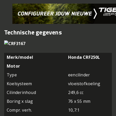
Technische gegevens
Merk/model
Honda CRF250L
Motor
Type
eencilinder
Koelsysteem
vloeistofkoeling
Cilinderinhoud
249,6 cc
Boring x slag
76 x 55 mm
Compr. verh.
10,7:1