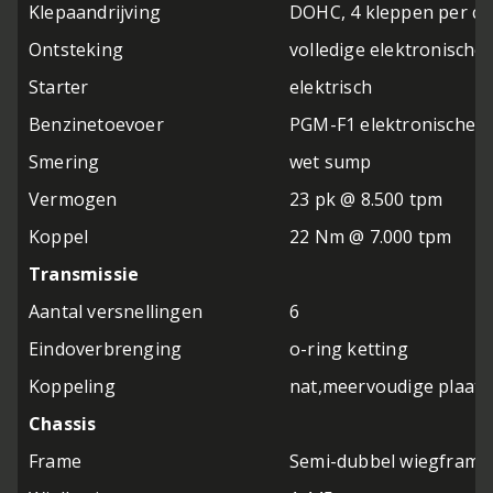
Klepaandrijving
DOHC, 4 kleppen per cil
Ontsteking
volledige elektronische 
Starter
elektrisch
Benzinetoevoer
PGM-F1 elektronische in
Smering
wet sump
Vermogen
23 pk @ 8.500 tpm
Koppel
22 Nm @ 7.000 tpm
Transmissie
Aantal versnellingen
6
Eindoverbrenging
o-ring ketting
Koppeling
nat,meervoudige plaat,
Chassis
Frame
Semi-dubbel wiegframe