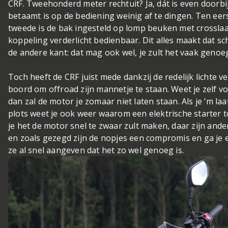
CRF. Tweehonderd meter rechtuit? Ja, dát is even doorbi
betaamt is op de bediening weinig af te dingen. Ten eerst
tweede is de bak ingesteld op lomp beuken met crosslaa
koppeling verderlicht bedienbaar. Dit alles maakt dat sc
de andere kant: dat mag ook wel, je zult het vaak geno
Toch heeft de CRF juist mede dankzij de redelijk lichte 
boord om offroad zijn mannetje te staan. Weet je zelf v
dan zal de motor je zomaar niet laten staan. Als je ‘m laat
plots weet je ook weer waarom een elektrische starter to
je het de motor snel te zwaar zult maken, daar zijn and
en zoals gezegd zijn de nopjes een compromis en ga je e
ze al snel aangeven dat het zo wel genoeg is.