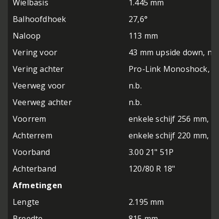
Wielbasis
1.445 mm
Balhoofdhoek
27,6°
Naloop
113 mm
Vering voor
43 mm upside down, niet
Vering achter
Pro-Link Monoshock, ni
Veerweg voor
n.b.
Veerweg achter
n.b.
Voorrem
enkele schijf 256 mm, 2
Achterrem
enkele schijf 220 mm, 1
Voorband
3.00 21" 51P
Achterband
120/80 R 18"
Afmetingen
Lengte
2.195 mm
Breedte
815 mm