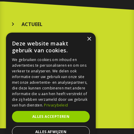
ACTUEEL
MERKEN
×
Deze website maakt
KOOPGIDS
gebruik van cookies.
TESTEN
We gebruiken cookies om inhoud en
advertenties te personaliseren en om ons
verkeer te analyseren. We delen ook
SPORT
informatie over uw gebruik van onze site
met onze advertentie- en analysepartners,
die deze kunnen combineren met andere
REPORTAGE
informatie die u aan hen heeft verstrekt of
die zij hebben verzameld door uw gebruik
TOUREN
van hun diensten.
Privacybeleid
NIEUWSBRIEF
ALLES ACCEPTEREN
ALLES AFWIJZEN