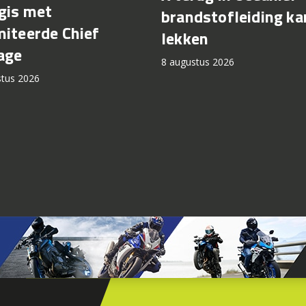
gis met
brandstofleiding ka
miteerde Chief
lekken
age
8 augustus 2026
stus 2026