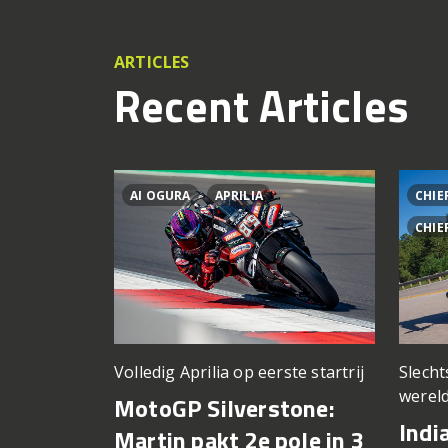
ARTICLES
Recent Articles
AI OGURA
APRILIA
CHIE
CHIE
Volledig Aprilia op eerste startrij
Slech
wereld
MotoGP Silverstone:
Indi
Martin pakt 2e pole in 3