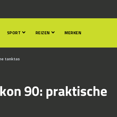
SPORT
REIZEN
MERKEN
he tanktas
on 90: praktische