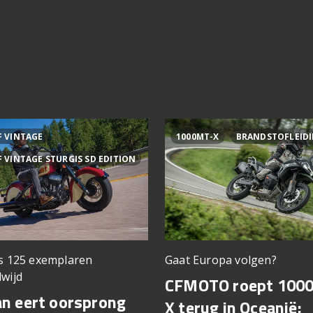
F VINTAGE
1000MT-X
BRANDSTOFLEID
F VINTAGE STURGIS SD EDITION
ts 125 exemplaren
Gaat Europa volgen?
wijd
CFMOTO roept 100
an eert oorsprong
X terug in Oceanië: