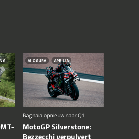
ING
AI OGURA
APRILIA
BRAD BIND
Silverstone
Bagnaia opnieuw naar Q1
KTM krij
0MT-
MotoGP Silverstone:
voor mo
Bezzecchi verpulvert