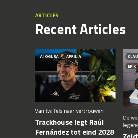
ARTICLES
Recent Articles
AI OGURA
APRILIA
CLAU
EPIC
Van twijfels naar vertrouwen
De we
Trackhouse legt Raúl
legen
Fernández tot eind 2028
Zeld