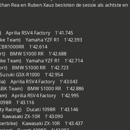
than Rea en Ruben Xaus besloten de sessie als achtste en
m) Aprilia RSV4 Factory 1'41.745
bike Team) Yamaha YZF R1 1'42.393
 CBR1000RR 1'42.614
ort) BMW S1000 RR 1'42.688
bike Team) Yamaha YZF R1 1'42.714
ort) BMW S1000 RR 1'42.723
 Suzuki GSX-R1000 1'42.954
ia) Aprilia RSV4 Factory 1'43.043
a SBK Team) BMW S1000 RR 1'42.886
Team) Aprilia RSV4 Factory 1'42.995
 1098R 1'43.116
erty Racing) Ducati 1098R 1'43.146
) Kawasaki ZX-10R 1'43.090
perbike) Kawasaki ZX-10R 1'43.437