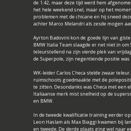
de 1.42, maar deze tijd werd hem afgenome
het hele weekend snel, maar op het moment
problemen met de chicane en hij sneed dez
achter Marco Melandri als zesde mogen aa
Ayrton Badovini kon de goede lijn van giste
BMW Italia Team slaagde er net niet in om 
teleurstellend na zijn vierde plek van vrij
de Superpole, zijn negentiende positie was
WK-leider Carlos Checa stelde zwaar teleur.
ruimschoots goedmaakte met de polepositi
te zitten. Desondanks was Checa met een el
Italiaanse merk mist snelheid op de supersn
en BMW.
In de tweede kwalificatie training eerder 
Leon Haslam als Max Biaggi kwamen bij lang
en tweede. De derde plaats ging wel naar e