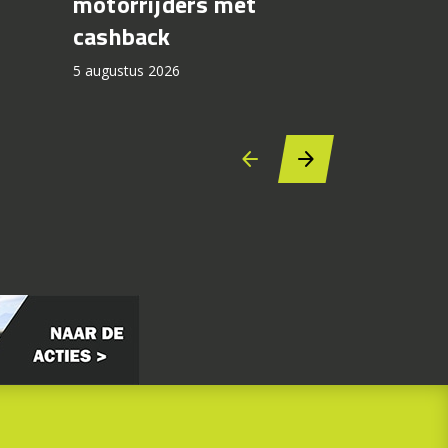
motorrijders met
in op Si
cashback
5 augustus 2
5 augustus 2026