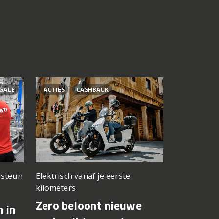
GALE
ACTIES
CASHBACK
ÁLEX RINS
n steun
Elektrisch vanaf je eerste
Testwerk g
kilometers
Yamaha 
Zero beloont nieuwe
n in
Fernánde