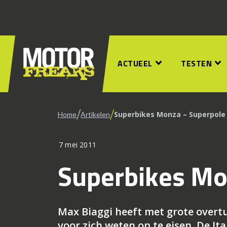
ACTUEEL
TESTEN
/
/
Superbikes Monza – Superpole
Home
Artikelen
7 mei 2011
Superbikes Mo
Max Biaggi heeft met grote overtu
voor zich weten op te eisen. De Ita