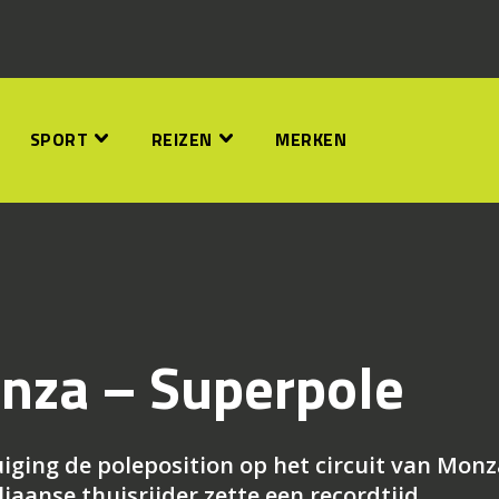
SPORT
REIZEN
MERKEN
nza – Superpole
iging de poleposition op het circuit van Monz
liaanse thuisrijder zette een recordtijd