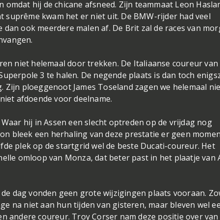
n omdat hij de chicane afsneed. Zijn teammaat Leon Hasl
 suprême kwam het er niet uit. De BMW-rijder had veel
e dan ook meerdere malen af. De Brit zal de races van mo
nvangen.
ren niet helemaal door trekken. De Italiaanse coureur van
Superpole 3 te halen. De negende plaats is dan toch enigs
dag. Zijn ploeggenoot James Toseland zagen we helemaal nie
 niet afdoende voor deelname.
 Waar hij in Assen een slecht optreden op de vrijdag nog
on bleek een herhaling van deze prestatie er geen momen
fde plek op de startgrid wel de beste Ducati-coureur. Het
elle omloop van Monza, dat beter past in het plaatje van A
op de dag vonden geen grote wijzigingen plaats vooraan. Zo
e na niet aan hun tijden van gisteren, maar bleven wel e
en andere coureur. Troy Corser nam deze positie over van