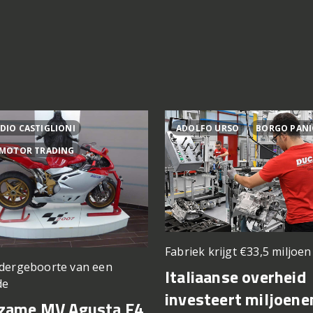
DIO CASTIGLIONI
ADOLFO URSO
BORGO PANI
 MOTOR TRADING
Fabriek krijgt €33,5 miljoe
dergeboorte van een
Italiaanse overheid
de
investeert miljoene
zame MV Agusta F4