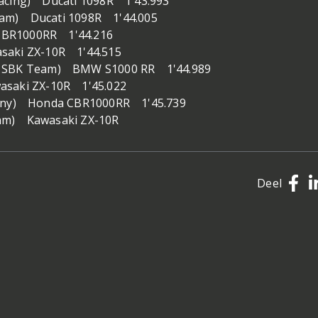
Racing) Ducati 1098R 1'43.993
eam) Ducati 1098R 1'44.005
CBR1000RR 1'44.216
saki ZX-10R 1'44.515
ia SBK Team) BMW S1000 RR 1'44.989
asaki ZX-10R 1'45.022
mpany) Honda CBR1000RR 1'45.739
eam) Kawasaki ZX-10R
Deel