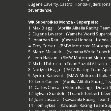
Eugene Laverty. Castrol Honda-rijders Jona
zeventiende.
WK Superbikes Monza - Superpole:
1. Max Biaggi (Aprilia Alitalia Racing Tea
2. Eugene Laverty (Yamaha World Super
3. Jonathan Rea (Castrol Honda) Honda
4. Troy Corser (BMW Motorrad Motorsp
5. Marco Melandri (Yamaha World Super
6. Leon Haslam (BMW Motorrad Motorsp
7. Michel Fabrizio (Team Suzuki Alstare)
8. Noriyuki Haga (PATA Racing Team April
9. Ayrton Badovini (BMW Motorrad Itali
10. Leon Camier (Aprilia Alitalia Racing 
11. Carlos Checa (Althea Racing) Ducati
12. Sylvain Guintoli (Team Effenbert-Lib
13. Joan Lascorz (Kawasaki Racing Team
14. Tom Sykes (Kawasaki Racing Team Su