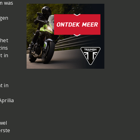
am was
rgen
 het
zins
t in
t in
prilia
wel
erste