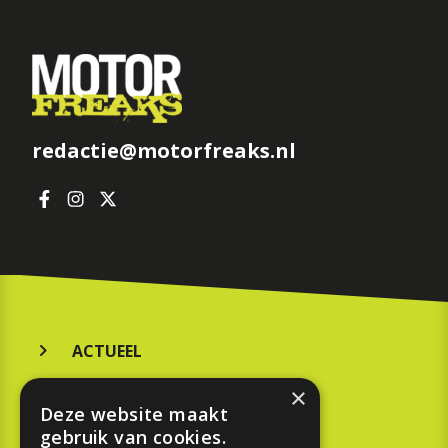
redactie@motorfreaks.nl
ACTUEEL
MERKEN
×
Deze website maakt
KOOPGIDS
gebruik van cookies.