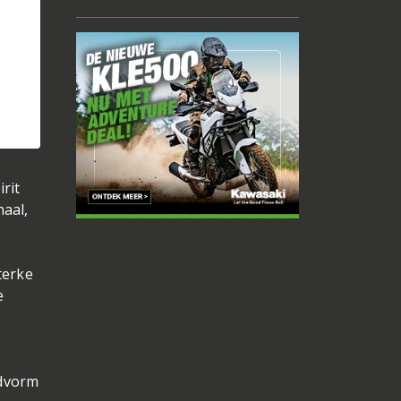
irit
haal,
terke
e
fdvorm