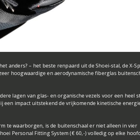
 het anders? – het beste renpaard uit de Shoei-stal, de X-Sp
n zeer hoogwaardige en aerodynamische fiberglas buitensc
dere lagen van glas- en organische vezels voor een heel s
e bij een impact uitstekend de vrijkomende kinetische energi
 te waarborgen, is de buitenschaal er niet alleen in vier
hoei Personal Fitting System (€ 60,-) volledig op elke hoo