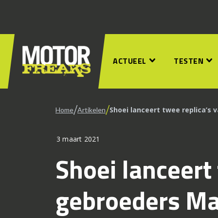
ACTUEEL
TESTEN
/
/
Shoei lanceert twee replica’s
Home
Artikelen
3 maart 2021
Shoei lanceert
gebroeders M