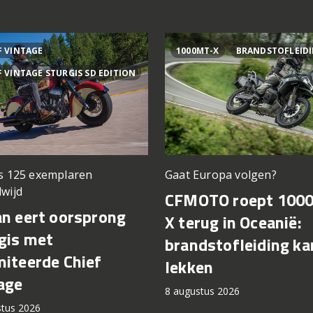
F VINTAGE
1000MT-X
BRANDSTOFLEID
F VINTAGE STURGIS SD EDITION
ts 125 exemplaren
Gaat Europa volgen?
wijd
CFMOTO roept 100
an eert oorsprong
X terug in Oceanië:
gis met
brandstofleiding ka
miteerde Chief
lekken
age
8 augustus 2026
stus 2026