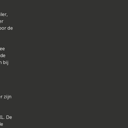
ler,
er
oor de
wee
 de
 bij
r zijn
XL. De
de