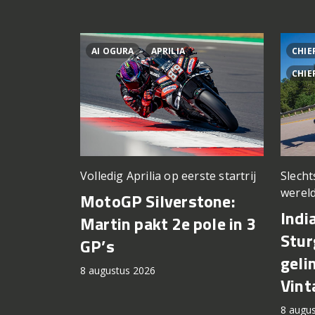
AI OGURA
APRILIA
CHIE
CHIE
Volledig Aprilia op eerste startrij
Slech
wereld
MotoGP Silverstone:
Indi
Martin pakt 2e pole in 3
Stur
GP’s
geli
8 augustus 2026
Vint
8 augu