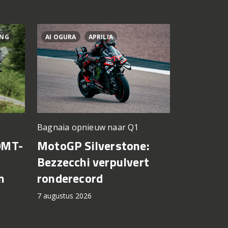
ING
AI OGURA
APRILIA
BRAD BIND
Silverstone
Bagnaia opnieuw naar Q1
KTM krij
0MT-
MotoGP Silverstone:
voor mo
Bezzecchi verpulvert
n
ronderecord
7 augustus 2
7 augustus 2026