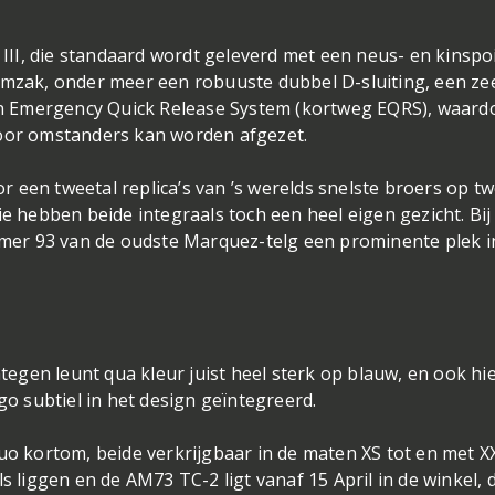
 III, die standaard wordt geleverd met een neus- en kinspoi
lmzak, onder meer een robuuste dubbel D-sluiting, een ze
een Emergency Quick Release System (kortweg EQRS), waard
door omstanders kan worden afgezet.
 een tweetal replica’s van ’s werelds snelste broers op t
ie hebben beide integraals toch een heel eigen gezicht. Bij
er 93 van de oudste Marquez-telg een prominente plek in
gen leunt qua kleur juist heel sterk op blauw, en ook hie
go subtiel in het design geïntegreerd.
duo kortom, beide verkrijgbaar in de maten XS tot en met X
s liggen en de AM73 TC-2 ligt vanaf 15 April in de winkel, 