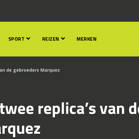
SPORT
REIZEN
MERKEN
 van de gebroeders Marquez
 twee replica’s van d
arquez