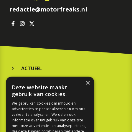
redactie@motorfreaks.nl
ACTUEEL
MERKEN
×
Deze website maakt
KOOPGIDS
gebruik van cookies.
TESTEN
We gebruiken cookies om inhoud en
advertenties te personaliseren en om ons
verkeer te analyseren. We delen ook
SPORT
informatie over uw gebruik van onze site
met onze advertentie- en analysepartners,
die deze kunnen combineren met andere