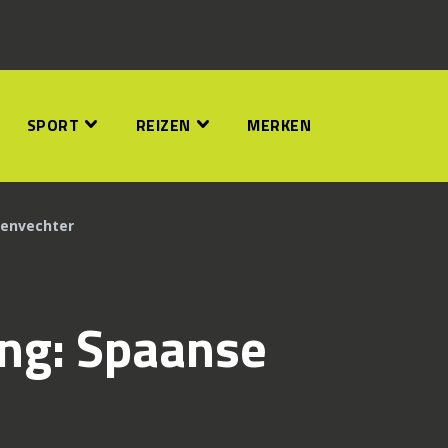
SPORT
REIZEN
MERKEN
renvechter
ing: Spaanse