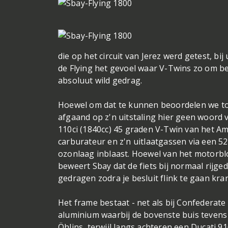
die op het circuit van Jerez werd getest, bi
de Flying het gevoel waar V-Twins zo om be
absoluut wild gedrag.
Hoewel om dat te kunnen beoordelen we toc
afgaand op z'n uitstaling hier geen woord
110ci (1840cc) 45 graden V-Twin van het A
carburateur en z'n uitlaatgassen via een 
ozonlaag inblaast. Hoewel van het motorblo
beweert Sbay dat de fiets bij normaal rijged
gedragen zodra je besluit flink te gaan kra
Het frame bestaat - net als bij Confederate
aluminium waarbij de bovenste buis tevens di
Öhlins, terwijl langs achteren een Ducati 