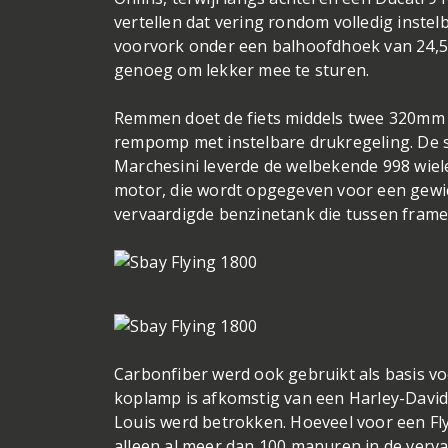
vertellen dat vering rondom volledig instelb
voorvork onder een balhoofdhoek van 24,5 
genoeg om lekker mee te sturen.
Remmen doet de fiets middels twee 320mm 
rempomp met instelbare drukregeling. De s
Marchesini leverde de welbekende 998 wiele
motor, die wordt opgegeven voor een gewich
vervaardigde benzinetank die tussen frame 
Carbonfiber werd ook gebruikt als basis voo
koplamp is afkomstig van een Harley-Davidso
Louis werd betrokken. Hoeveel voor een Fl
alleen al meer dan 100 manuren in de verva