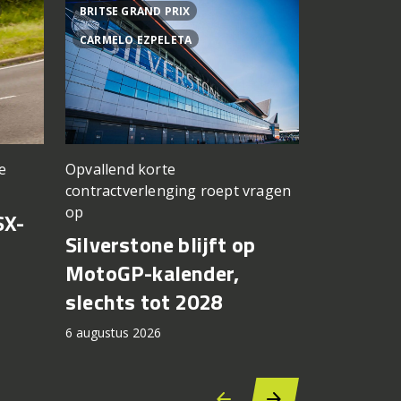
BRITSE GRAND PRIX
ACHTER DE
CARMELO EZPELETA
ASPAR TEA
Opvallend korte
e
een TT Ass
contractverlenging roept vragen
vergeten
op
SX-
Achter d
Silverstone blijft op
CFMOTO
MotoGP-kalender,
6 augustus 2
slechts tot 2028
6 augustus 2026