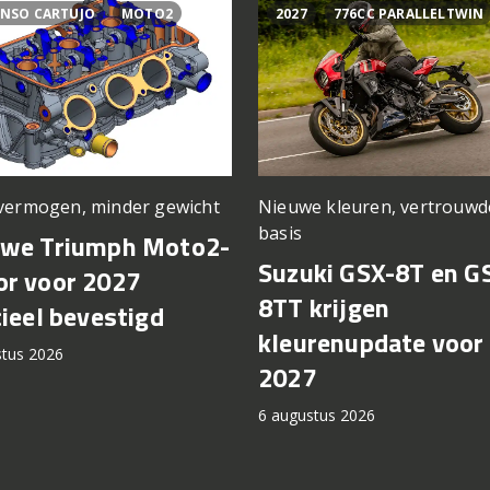
NSO CARTUJO
MOTO2
2027
776CC PARALLELTWIN
vermogen, minder gewicht
Nieuwe kleuren, vertrouwd
basis
uwe Triumph Moto2-
Suzuki GSX-8T en G
r voor 2027
8TT krijgen
cieel bevestigd
kleurenupdate voor
stus 2026
2027
6 augustus 2026