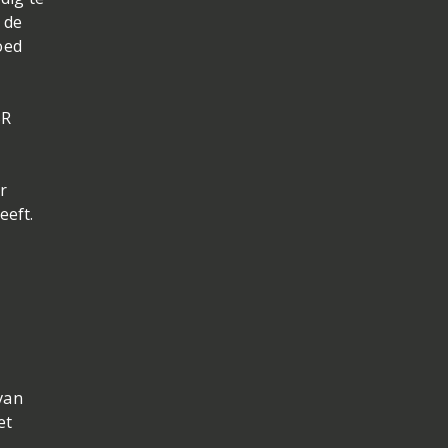
 de
oed
SR
r
eeft.
e
van
et