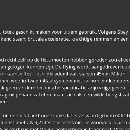
j uitstek geschikt maken voor ultiem gebruik. Volgens Sbay 
kend staan: brutale acceleratie, krachtige remmen en een
h echt zelf op de fiets moeten hebben gereden zou alleen
 van gelogen kunnen zijn. De Flying wordt aangedreven do
merikaanse Rev-Tech, die ademhaalt via een 45mm Mikuni
52mm twee-in-twee uitlaatsysteem met carbon einddempers
k geen verdere technische specificaties zijn vrijgegeven
rag uit je hand zal eten, maar zich als een wilde hengst za
nen.
 - uit een dik backbone frame dat is vervaardigd van 6061T
enst doet als 3,2 liter oliereservoir. De voorvork is uit hu
916 achterbrug met Öhlins achtershock is toegepast. Overbo