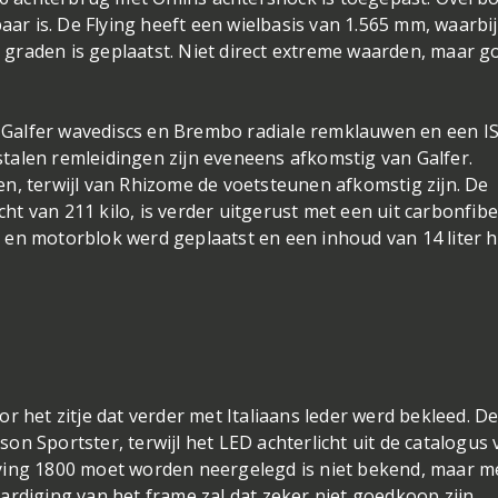
aar is. De Flying heeft een wielbasis van 1.565 mm, waarbij
graden is geplaatst. Niet direct extreme waarden, maar g
Galfer wavediscs en Brembo radiale remklauwen en een I
talen remleidingen zijn eveneens afkomstig van Galfer.
n, terwijl van Rhizome de voetsteunen afkomstig zijn. De
t van 211 kilo, is verder uitgerust met een uit carbonfibe
en motorblok werd geplaatst en een inhoud van 14 liter h
r het zitje dat verder met Italiaans leder werd bekleed. D
n Sportster, terwijl het LED achterlicht uit de catalogus 
ying 1800 moet worden neergelegd is niet bekend, maar m
ardiging van het frame zal dat zeker niet goedkoop zijn.