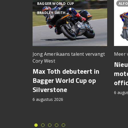
BAGGER WORLD CUP
ALFO
BRADLEY SMITH
Meer 
Jong Amerikaans talent vervangt
Cory West
Nie
Max Toth debuteert in
moto
Bagger World Cup op
offi
Silverstone
6 augu
6 augustus 2026