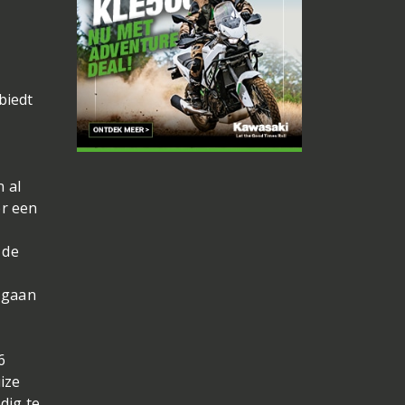
biedt
 al
or een
 de
l gaan
6
ize
dig te