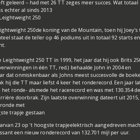
eft geleerd – had met 26 TT zeges meer succes. Wat totaal
s echter al sinds 2013
eightweight 250
de koning van de Mountain, toen hij Joey’s 
el staat de teller op 46 podiums uit in totaal 92 starts en
ht.
 Leightweight 250 TT in 1999, het jaar dat hij ook Brits 25
overwinningen in één TT, red.) behaalde John in 2004 en
jaar dat onmiskenbaar als Johns meest succesvolle de boek
 hij die TT maar liefst 4 keer het ronderecord. Een jaar la
l het ronde- alsmede het racerecord en was met 130.354 d
rière doorbrak. Zijn laatste overwinning dateert uit 2015,
1 ronde met
aarvan 23 op 't hoogste trapje
elektrisch aangedreven mach
passant een nieuw ronderecord van 132.701 mijl per uur.