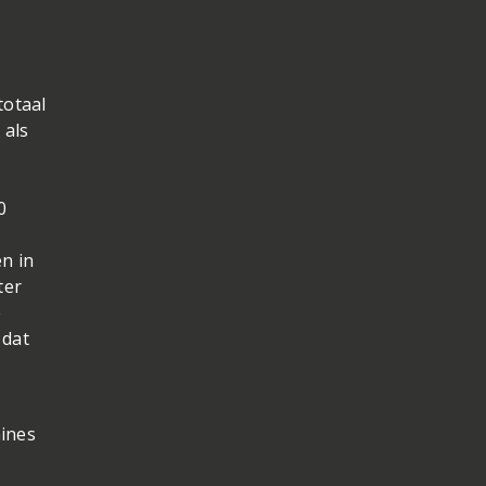
totaal
 als
0
en in
ter
e
 dat
ines