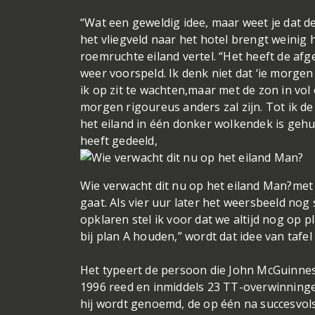
“Wat een geweldig idee, maar weet je dat d
het vliegveld naar het hotel brengt weinig 
roemruchte eiland vertel. “Het heeft de a
weer voorspeld. Ik denk niet dat ‘ie morgen
ik op zit te wachten,maar met de zon in vol 
morgen rigoureus anders zal zijn. Tot ik d
het eiland in één donker wolkendek is ge
heeft gedeeld,
Wie verwacht dit nu op het eiland Man?
met 
gaat. Als vier uur later het weersbeeld nog 
opklaren stel ik voor dat we altijd nog op
bij plan A houden,” wordt dat idee van tafe
Het typeert de persoon die John McGuinness 
1996 reed en inmiddels 23 TT-overwinning
hij wordt genoemd, de op één na succesvolst