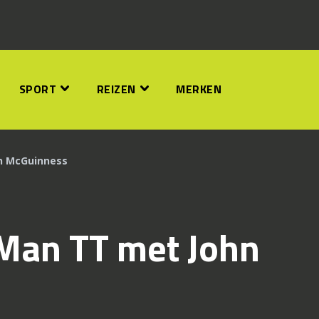
SPORT
REIZEN
MERKEN
hn McGuinness
 Man TT met John