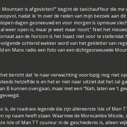
e Mountain is afgesloten?” begint de taxichauffeur die me 
hoopvol, nadat ik ‘m over de reden van mijn bezoek aan dit
fgelopen dagen gesneeuwd en voor morgen is opnieuw slec
 al weer open is, maar je weet maar nooit.” Niet het nieuw
ornaat aan de horizon is het haast niet voor te stellendat 
e volgende ochtend wakker word van het gekletter van reg
huld en Manx radio een foto van een dichtgesneeuwde Mou
het bericht dat ‘ie naar verwachting voorlopig nog niet o
steeds hetzelfde is en het er niet naar uitziet dat het zal g
 plan B kunnen overgaan, maar met een “Nah, laten we ’t g
l geveegd.
is, de roadrace legende die zijn allereerste Isle of Man T
en op naam heeft staan. Waarmee de Morecambe Missile, 
e Isle of Man TT coureur in de geschiedenis is, alleen wij