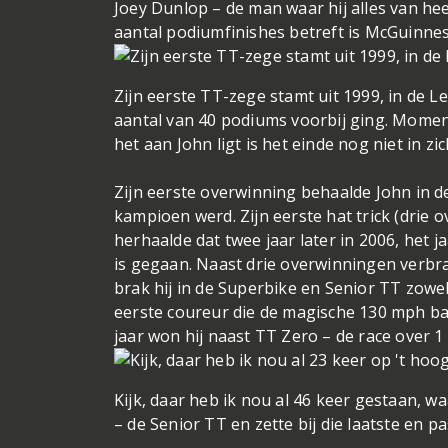
Joey Dunlop – de man waar hij alles van he
aantal podiumfinishes betreft is McGuinnes
Zijn eerste TT-zege stamt uit 1999, in de L
aantal van 40 podiums voorbij ging. Momente
het aan John ligt is het einde nog niet in zic
Zijn eerste overwinning behaalde John in de
kampioen werd. Zijn eerste hat trick (drie 
herhaalde dat twee jaar later in 2006, het 
is gegaan. Naast drie overwinningen verbrak
brak hij in de Superbike en Senior TT zowe
eerste coureur die de magische 130 mph bar
jaar won hij naast TT Zero – de race over 
Kijk, daar heb ik nou al 46 keer gestaan, w
– de Senior TT en zette bij die laatste en 