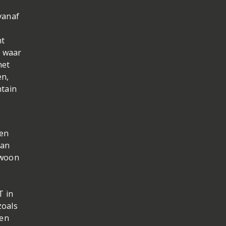
vanaf
ht
s waar
het
en,
ntain
pen
aan
ewoon
T in
zoals
len