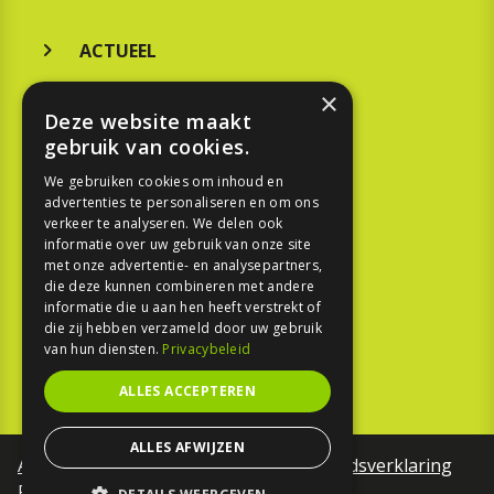
ACTUEEL
MERKEN
×
Deze website maakt
KOOPGIDS
gebruik van cookies.
TESTEN
We gebruiken cookies om inhoud en
advertenties te personaliseren en om ons
verkeer te analyseren. We delen ook
SPORT
informatie over uw gebruik van onze site
met onze advertentie- en analysepartners,
die deze kunnen combineren met andere
REPORTAGE
informatie die u aan hen heeft verstrekt of
die zij hebben verzameld door uw gebruik
TOUREN
van hun diensten.
Privacybeleid
NIEUWSBRIEF
ALLES ACCEPTEREN
ALLES AFWIJZEN
Algemene voorwaarden
Toegankelijkheidsverklaring
Privacy Policy