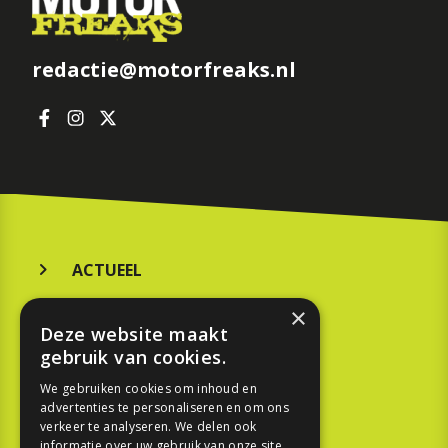
redactie@motorfreaks.nl
ACTUEEL
MERKEN
×
Deze website maakt
KOOPGIDS
gebruik van cookies.
TESTEN
We gebruiken cookies om inhoud en
advertenties te personaliseren en om ons
verkeer te analyseren. We delen ook
SPORT
informatie over uw gebruik van onze site