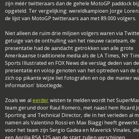
zijn méér twitteraars dan de gehele MotoGP paddock bij
opgeteld. Ter vergelijking: wereldkampioen Jorge Loren
de lijst van MotoGP twitteraars aan met 89.000 volgers.
Niet alleen de ruim drie miljoen volgers waren via Twitt
getuige van de onthulling van het nieuwe raceteam, de
presentatie had de aandacht getrokken van alle grote
Amerikaanse traditionele media als de LA Times, NY Tim
Sports Illustrated en FOX News die verslag deden van d
presentatie en volop genoten van het optreden van de d
zich op pikante wijze liet fotografen en op die manier wa
information' blootlegde.
Zoals we al
eerder
wisten te melden wordt het SuperMa
team gerund door Raul Romero, met naast hem Ricard Jo
Sporting and Technical Director, die in het verleden al 
namen als Valentino Rossi en Max Biaggi heeft gewerkt.
voor het team zijn Sergio Gadea en Maverick Vinales, di
een Aprilia RSA 125 aan de start zullen verschijnen.