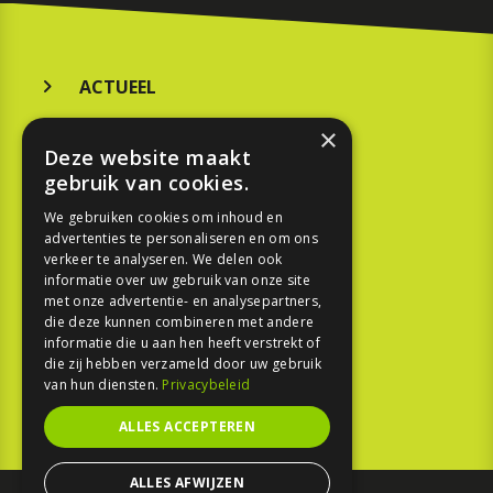
ACTUEEL
MERKEN
×
Deze website maakt
KOOPGIDS
gebruik van cookies.
TESTEN
We gebruiken cookies om inhoud en
advertenties te personaliseren en om ons
verkeer te analyseren. We delen ook
SPORT
informatie over uw gebruik van onze site
met onze advertentie- en analysepartners,
die deze kunnen combineren met andere
REPORTAGE
informatie die u aan hen heeft verstrekt of
die zij hebben verzameld door uw gebruik
TOUREN
van hun diensten.
Privacybeleid
NIEUWSBRIEF
ALLES ACCEPTEREN
ALLES AFWIJZEN