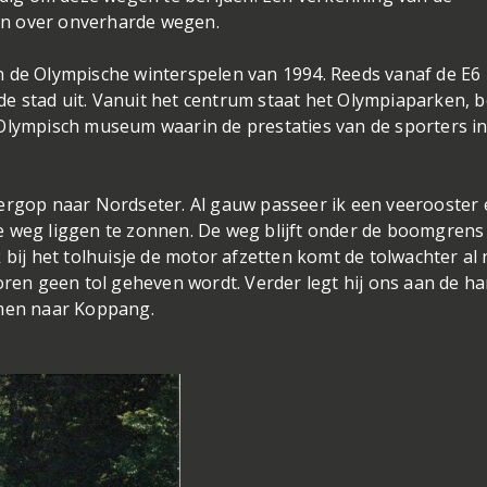
én over onverharde wegen.
n de Olympische winterspelen van 1994. Reeds vanaf de E6
e stad uit. Vanuit het centrum staat het Olympiaparken, 
 Olympisch museum waarin de prestaties van de sporters i
bergop naar Nordseter. Al gauw passeer ik een veerooster
e weg liggen te zonnen. De weg blijft onder de boomgrens
 bij het tolhuisje de motor afzetten komt de tolwachter al
oren geen tol geheven wordt. Verder legt hij ons aan de h
emen naar Koppang.