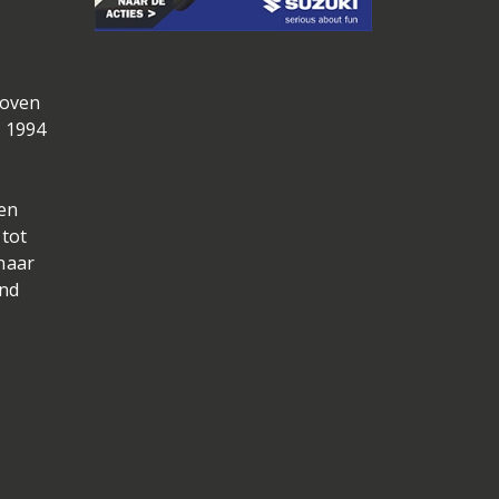
boven
n 1994
 en
 tot
 naar
and