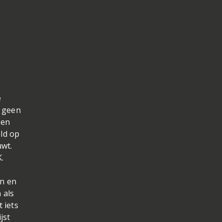
e
g geen
pen
ld op
uwt.
.
en en
 als
 iets
jst