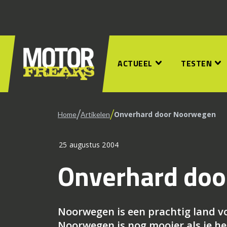
ACTUEEL
TESTEN
/
/
Onverhard door Noorwegen
Home
Artikelen
25 augustus 2004
Onverhard do
Noorwegen is een prachtig land vo
Noorwegen is nog mooier als je he