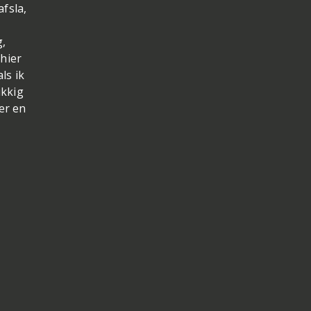
afsla,
g,
 hier
ls ik
ukkig
er en