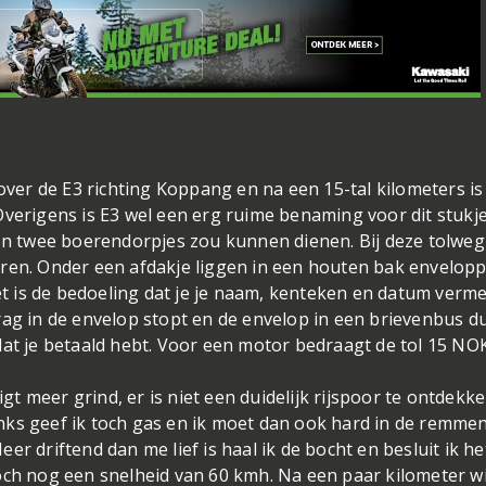
 over de E3 richting Koppang en na een 15-tal kilometers is
Overigens is E3 wel een erg ruime benaming voor dit stukj
sen twee boerendorpjes zou kunnen dienen. Bij deze tolwe
oren. Onder een afdakje liggen in een houten bak envelop
 is de bedoeling dat je je naam, kenteken en datum verme
rag in de envelop stopt en de envelop in een brievenbus d
dat je betaald hebt. Voor een motor bedraagt de tol 15 NOK
igt meer grind, er is niet een duidelijk rijspoor te ontdekk
ks geef ik toch gas en ik moet dan ook hard in de remmen
r driftend dan me lief is haal ik de bocht en besluit ik het
och nog een snelheid van 60 kmh. Na een paar kilometer wi