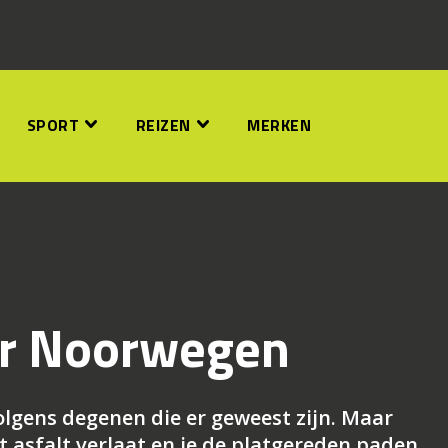
SPORT
REIZEN
MERKEN
or Noorwegen
lgens degenen die er geweest zijn. Maar
t asfalt verlaat en je de platgereden paden