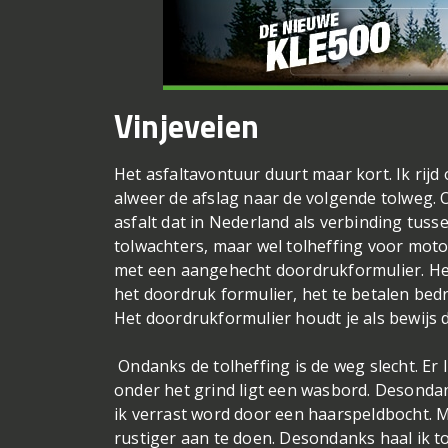
Vinjeveien
Het asfaltavontuur duurt maar kort. Ik rijd
alweer de afslag naar de volgende tolweg. 
asfalt dat in Nederland als verbinding tus
tolwachters, maar wel tolheffing voor mot
met een aangehecht doordrukformulier. Het
het doordruk formulier, het te betalen bed
Het doordrukformulier houdt je als bewijs 
Ondanks de tolheffing is de weg slecht. Er l
onder het grind ligt een wasbord. Desondan
ik verrast word door een haarspeldbocht. Mee
rustiger aan te doen. Desondanks haal ik t