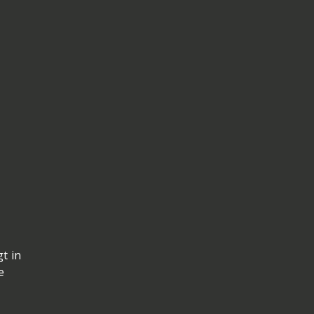
t in
e