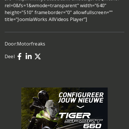
rel=0&fs=1&wmode=transparent" width="640"
height="510" frameborder="0" allowfullscreen=""
title="JoomlaWorks AllVideos Player"]
Door:
Motorfreaks
Deel