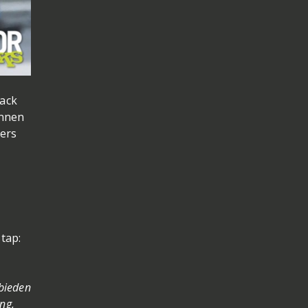
rack
unnen
ters
tap:
 bieden
ng,