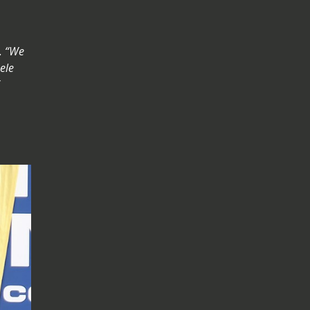
. “We
ele
”