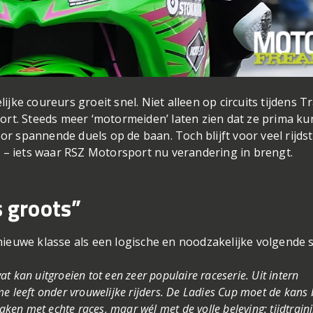
lijke coureurs groeit snel. Niet alleen op circuits tijdens T
ort. Steeds meer ‘motormeiden’ laten zien dat ze prima k
 spannende duels op de baan. Toch blijft voor veel rijds
 – iets waar RSZ Motorsport nu verandering in brengt.
s groots”
ieuwe klasse als een logische en noodzakelijke volgende s
t kan uitgroeien tot een zeer populaire raceserie. Uit intern
e leeft onder vrouwelijke rijders. De Ladies Cup moet de kans
en met echte races, maar wél met de volle beleving: tijdtraini