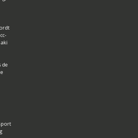
ordt
cc-
aki
s de
ke
sport
ig