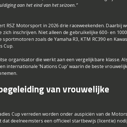
diging aan het eind van het seizoen.”
rt RSZ Motorsport in 2026 drie raceweekenden. Daarbij w
zich inschrijven. Niet alleen de gebruikelijke 600- en 1000
re sportmotoren zoals de Yamaha R3, KTM RC390 en Kawas
es Cup.
e organisator die werkt aan een vergelijkbare klasse. Al
een internationale ‘Nations Cup’ waarin de beste vrouwelij
opnemen.
egeleiding van vrouwelijke
Ladies Cup verreden worden onder auspiciën van de Motor
at deelneemsters een officieel startbewijs (licentie) nod