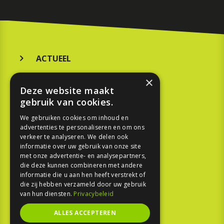
ACTUEEL
MERKEN
×
Deze website maakt
KOOPGIDS
gebruik van cookies.
TESTEN
We gebruiken cookies om inhoud en
advertenties te personaliseren en om ons
verkeer te analyseren. We delen ook
SPORT
informatie over uw gebruik van onze site
met onze advertentie- en analysepartners,
die deze kunnen combineren met andere
REPORTAGE
informatie die u aan hen heeft verstrekt of
die zij hebben verzameld door uw gebruik
TOUREN
van hun diensten.
Privacybeleid
NIEUWSBRIEF
ALLES ACCEPTEREN