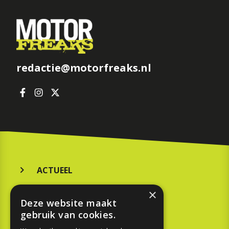
redactie@motorfreaks.nl
ACTUEEL
MERKEN
×
Deze website maakt
KOOPGIDS
gebruik van cookies.