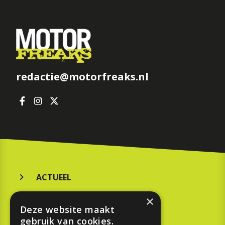
redactie@motorfreaks.nl
ACTUEEL
MERKEN
×
Deze website maakt
KOOPGIDS
gebruik van cookies.