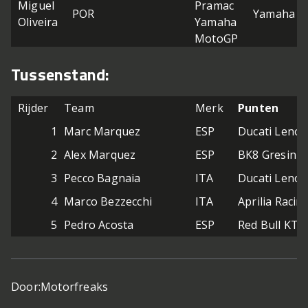
Miguel
Pramac
POR
Yamaha
Oliveira
Yamaha
MotoGP
Tussenstand:
Rijder
Team
Merk
Punten
1
Marc Marquez
ESP
Ducati Leno
2
Alex Marquez
ESP
BK8 Gresini 
3
Pecco Bagnaia
ITA
Ducati Leno
4
Marco Bezzecchi
ITA
Aprilia Racin
5
Pedro Acosta
ESP
Red Bull KTM
Door:
Motorfreaks