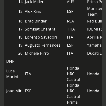
14
Jack Miller
AUS
Prima Pr
Monster 
15
Alex Rins
ESP
Team
16
Brad Binder
RSA
Red Bull 
17
Somkiat Chantra
THA
IDEMITSU
18
Lorenzo Savadori
ITA
Aprilia Ra
19
Augusto Fernandez
ESP
Yamaha Fa
20
Michele Pirro
ITA
Ducati Le
DNF
Honda
Luca
ITA
HRC
Honda
Marini
Castrol
Honda
Joan Mir
ESP
HRC
Honda
Castrol
Prima