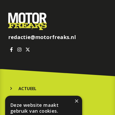
redactie@motorfreaks.nl
ACTUEEL
MERKEN
×
Deze website maakt
KOOPGIDS
gebruik van cookies.