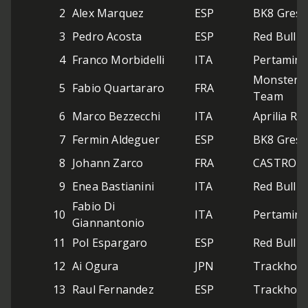
2
Alex Marquez
ESP
BK8 Gresi
3
Pedro Acosta
ESP
Red Bull 
4
Franco Morbidelli
ITA
Pertamina
Monster 
5
Fabio Quartararo
FRA
Team
6
Marco Bezzecchi
ITA
Aprilia Ra
7
Fermin Aldeguer
ESP
BK8 Gresi
8
Johann Zarco
FRA
CASTROL 
9
Enea Bastianini
ITA
Red Bull 
Fabio Di
10
ITA
Pertamina
Giannantonio
11
Pol Espargaro
ESP
Red Bull 
12
Ai Ogura
JPN
Trackhou
13
Raul Fernandez
ESP
Trackhou