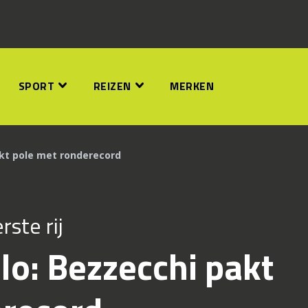
SPORT
REIZEN
MERKEN
kt pole met ronderecord
rste rij
o: Bezzecchi pakt