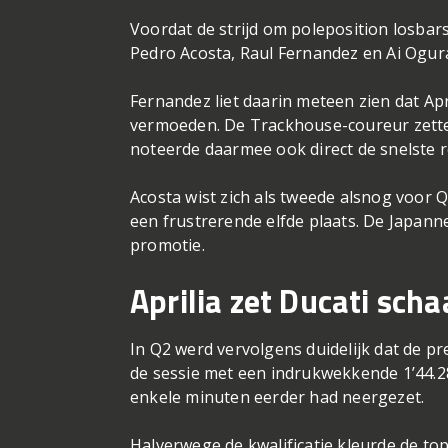
Voordat de strijd om poleposition losba
Pedro Acosta, Raul Fernandez en Ai Ogur
Fernandez liet daarin meteen zien dat Apr
vermoeden. De Trackhouse-coureur zette m
noteerde daarmee ook direct de snelste 
Acosta wist zich als tweede alsnog voor 
een frustrerende elfde plaats. De Japann
promotie.
Aprilia zet Ducati sch
In Q2 werd vervolgens duidelijk dat de p
de sessie met een indrukwekkende 1’44.2
enkele minuten eerder had neergezet.
Halverwege de kwalificatie kleurde de top 