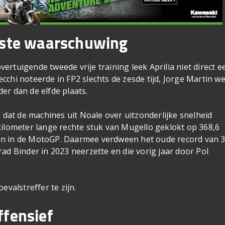
rste waarschuwing
rtuigende tweede vrije training leek Aprilia niet direct e
chi noteerde in FP2 slechts de zesde tijd, Jorge Martin w
er dan de elfde plaats.
g dat de machines uit Noale over uitzonderlijke snelheid
kilometer lange rechte stuk van Mugello geklokt op 368,6
en in de MotoGP. Daarmee verdween het oude record van 
ad Binder in 2023 neerzette en die vorig jaar door Pol
evalstreffer te zijn.
ffensief