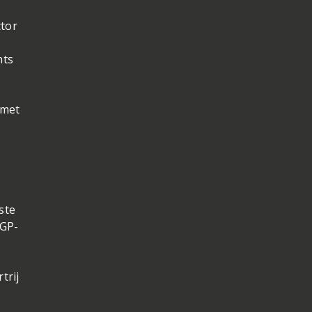
ctor
hts
 met
ste
oGP-
trij