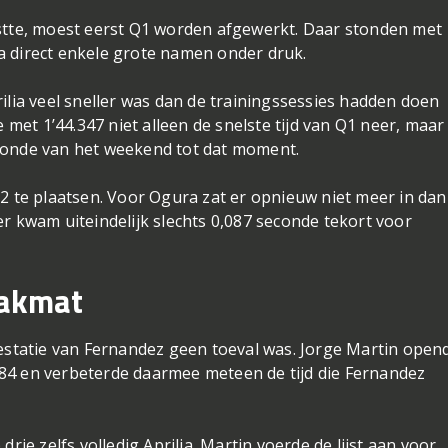
rstte, moest eerst Q1 worden afgewerkt. Daar stonden met
a direct enkele grote namen onder druk.
ilia veel sneller was dan de trainingssessies hadden doen
et 1’44.347 niet alleen de snelste tijd van Q1 neer, maar
ronde van het weekend tot dat moment.
Q2 te plaatsen. Voor Ogura zat er opnieuw niet meer in dan
er kwam uiteindelijk slechts 0,087 seconde tekort voor
aakmat
restatie van Fernandez geen toeval was. Jorge Martin open
84 en verbeterde daarmee meteen de tijd die Fernandez
drie zelfs volledig Aprilia. Martin voerde de lijst aan voor