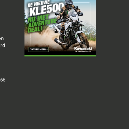
en
erd
366