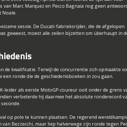
ti’s van Marc Marquez en Pecco Bagnaia nog geen antwoor
t Noale.
izame sessie. De Ducati-fabrieksrijder, die de afgelopen
as geweest, moest alle zeilen bijzetten om überhaupt in d
chiedenis
an de kwalificatie. Terwijl de concurrentie zich opmaakte v
hi een ronde die de geschiedenisboeken in zou gaan.
K-leider als eerste MotoGP-coureur ooit onder de grens v
ndien verbeterde hij daarmee het absolute ronderecord v
n seconde.
val op pole te kunnen plaatsen. De regerend wereldkamp
n van Bezzecchi, maar liep halverwege zijn ronde tegen Pe