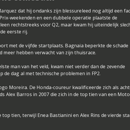
Marquez dat hij ondanks zijn blessureleed nog altijd een fa
 Prix-weekenden en een dubbele operatie plaatste de
een rechtstreeks voor Q2, maar kwam hij uiteindelijk slec
e eerste rij.
oort met de vijfde startplaats. Bagnaia beperkte de schade
feld meer hebben verwacht van zijn thuisrace.
elste man van het veld, kwam niet verder dan de zevende
p de dag al met technische problemen in FP2.
ogo Moreira. De Honda-coureur kwalificeerde zich als acht
ds Alex Barros in 2007 die zich in de top tien van een Mot
top tien, terwijl Enea Bastianini en Alex Rins de vierde star