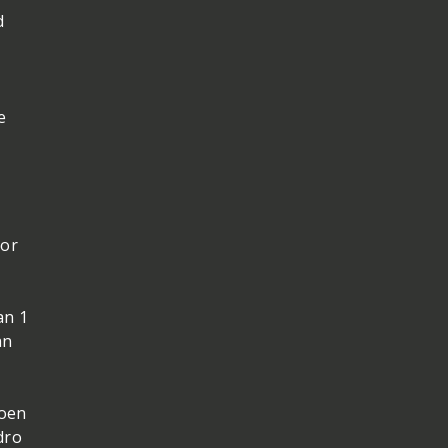
d
e
oor
an 1
an
ioen
dro