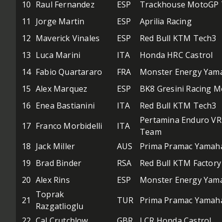
10
Raul Fernandez
ESP
Trackhouse MotoGP
11
Jorge Martin
ESP
Aprilia Racing
12
Maverick Vinales
ESP
Red Bull KTM Tech3
13
Luca Marini
ITA
Honda HRC Castrol
14
Fabio Quartararo
FRA
Monster Energy Yam
15
Alex Marquez
ESP
BK8 Gresini Racing 
16
Enea Bastianini
ITA
Red Bull KTM Tech3
Pertamina Enduro VR
17
Franco Morbidelli
ITA
Team
18
Jack Miller
AUS
Prima Pramac Yamah
19
Brad Binder
RSA
Red Bull KTM Factory
20
Alex Rins
ESP
Monster Energy Yam
Toprak
21
TUR
Prima Pramac Yamah
Razgatlioglu
22
Cal Crutchlow
GBR
LCR Honda Castrol