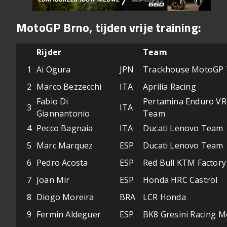
MotoGP Brno, tijden vrije training:
Rijder
Team
1
Ai Ogura
JPN
Trackhouse MotoGP
2
Marco Bezzecchi
ITA
Aprilia Racing
Fabio Di
Pertamina Enduro VR
3
ITA
Giannantonio
Team
4
Pecco Bagnaia
ITA
Ducati Lenovo Team
5
Marc Marquez
ESP
Ducati Lenovo Team
6
Pedro Acosta
ESP
Red Bull KTM Factory
7
Joan Mir
ESP
Honda HRC Castrol
8
Diogo Moreira
BRA
LCR Honda
9
Fermin Aldeguer
ESP
BK8 Gresini Racing 