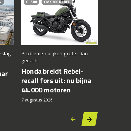
N
CL500
CMX300 REBEL
BAGGER WO
BRADLEY S
rslag
Problemen blijken groter dan
Jong Amerik
gedacht
Cory West
Honda breidt Rebel-
Max Toth
aar
recall fors uit: nu bijna
Bagger 
44.000 motoren
Silverst
7 augustus 2026
6 augustus 2