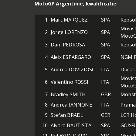
MotoGP Argentinië, kwalificatie:
1
Marc MARQUEZ
SPA
Repso
Movis
2
Jorge LORENZO
SPA
Moto
3
Dani PEDROSA
SPA
Repso
4
Aleix ESPARGARO
SPA
NGM F
5
Andrea DOVIZIOSO
ITA
Ducat
Movis
6
Valentino ROSSI
ITA
Moto
7
Bradley SMITH
GBR
Monst
8
Andrea IANNONE
ITA
Prama
9
Stefan BRADL
GER
LCR H
10
Alvaro BAUTISTA
SPA
GO&FU
11
Pol ESPARGARO
SPA
Monst