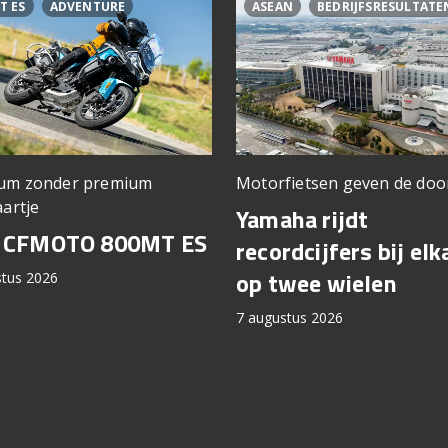
T ES
ADVENTURE
ASEAN
BEDRIJFSRESULTATE
um zonder premium
Motorfietsen geven de doo
aartje
Yamaha rijdt
t CFMOTO 800MT ES
recordcijfers bij elk
op twee wielen
stus 2026
7 augustus 2026