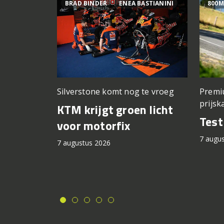
BRAD BINDER
ENEA BASTIANINI
800M
Silverstone komt nog te vroeg
Premi
prijsk
KTM krijgt groen licht
Tes
voor motorfix
7 augu
7 augustus 2026