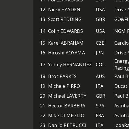
12
Nicky HAYDEN
USA
Drive 
13
Scott REDDING
GBR
GO&FU
14
Colin EDWARDS
USA
NGM F
15
Karel ABRAHAM
CZE
Cardi
16
Hiroshi AOYAMA
JPN
Drive 
Energy
17
Yonny HERNANDEZ
COL
Racin
18
Broc PARKES
AUS
Paul B
19
Michele PIRRO
ITA
Ducat
20
Michael LAVERTY
GBR
Paul B
21
Hector BARBERA
SPA
Avinti
22
Mike DI MEGLIO
FRA
Avinti
23
Danilo PETRUCCI
ITA
IodaRa