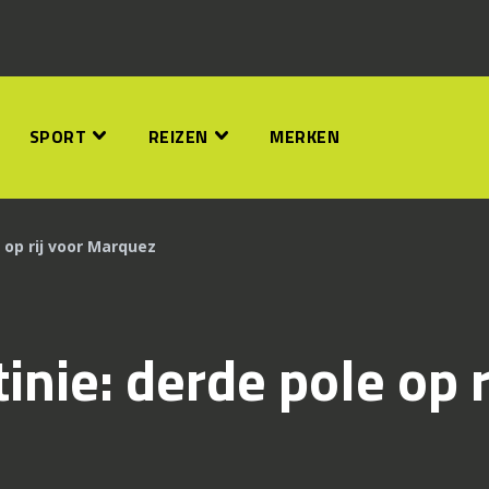
SPORT
REIZEN
MERKEN
 op rij voor Marquez
nie: derde pole op r