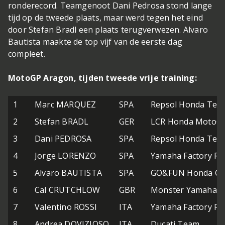
ronderecord. Teamgenoot Dani Pedrosa stond lange
tijd op de tweede plaats, maar werd tegen het eind
door Stefan Bradl een plaats terugverwezen. Alvaro
Bautista maakte de top vijf van de eerste dag
compleet.
MotoGP Aragon, tijden tweede vrije training:
1
Marc MARQUEZ
SPA
Repsol Honda Tea
2
Stefan BRADL
GER
LCR Honda MotoG
3
Dani PEDROSA
SPA
Repsol Honda Tea
4
Jorge LORENZO
SPA
Yamaha Factory Ra
5
Alvaro BAUTISTA
SPA
GO&FUN Honda Gre
6
Cal CRUTCHLOW
GBR
Monster Yamaha T
7
Valentino ROSSI
ITA
Yamaha Factory Ra
8
Andrea DOVIZIOSO
ITA
Ducati Team