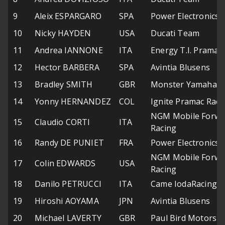
9
Aleix ESPARGARO
SPA
Power Electronics 
10
Nicky HAYDEN
USA
Ducati Team
11
Andrea IANNONE
ITA
Energy T.I. Pramac
12
Hector BARBERA
SPA
Avintia Blusens
13
Bradley SMITH
GBR
Monster Yamaha T
14
Yonny HERNANDEZ
COL
Ignite Pramac Raci
NGM Mobile Forwa
15
Claudio CORTI
ITA
Racing
16
Randy DE PUNIET
FRA
Power Electronics 
NGM Mobile Forwa
17
Colin EDWARDS
USA
Racing
18
Danilo PETRUCCI
ITA
Came IodaRacing P
19
Hiroshi AOYAMA
JPN
Avintia Blusens
20
Michael LAVERTY
GBR
Paul Bird Motorsp