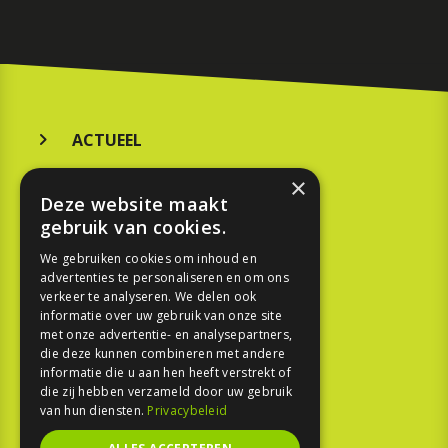
ACTUEEL
MERKEN
×
Deze website maakt
KOOPGIDS
gebruik van cookies.
TESTEN
We gebruiken cookies om inhoud en
advertenties te personaliseren en om ons
verkeer te analyseren. We delen ook
SPORT
informatie over uw gebruik van onze site
met onze advertentie- en analysepartners,
die deze kunnen combineren met andere
REPORTAGE
informatie die u aan hen heeft verstrekt of
die zij hebben verzameld door uw gebruik
TOUREN
van hun diensten.
Privacybeleid
NIEUWSBRIEF