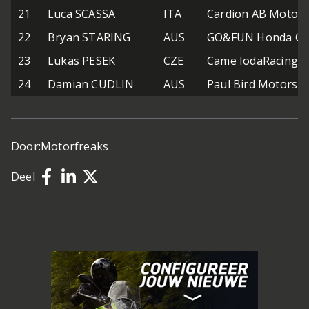
21
Luca SCASSA
ITA
Cardion AB Motora
22
Bryan STARING
AUS
GO&FUN Honda Gre
23
Lukas PESEK
CZE
Came IodaRacing P
24
Damian CUDLIN
AUS
Paul Bird Motorsp
Door:
Motorfreaks
Deel