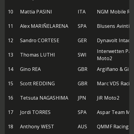
10
Mattia PASINI
ITA
NGM Mobile Ra
11
Alex MARIÑELARENA
SPA
Blusens Avintia
12
Sandro CORTESE
GER
Dynavolt Intact
Interwetten Pa
13
Thomas LUTHI
SWI
Moto2
14
Gino REA
GBR
Argiñano & Gine
15
Scott REDDING
GBR
Marc VDS Raci
16
Tetsuta NAGASHIMA
JPN
JiR Moto2
17
Jordi TORRES
SPA
Aspar Team Mo
18
Anthony WEST
AUS
QMMF Racing 