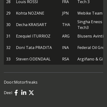
28
Louis ROSSI
FRA
Tech 3
29
Kohta NOZANE
JPN
Webike Team N
Singha Eneos 
30
Decha KRAISART
THA
Tech3
31
Ezequiel ITURRIOZ
ARG
Blusens Avintia
32
Doni Tata PRADITA
INA
Federal Oil Gre
33
Steven ODENDAAL
RSA
Argiñano & Gine
Door:
Motorfreaks
Deel