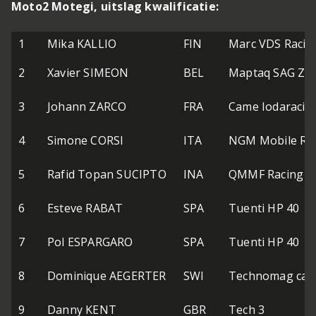
Moto2 Motegi, uitslag kwalificatie:
1
Mika KALLIO
FIN
Marc VDS Raci
2
Xavier SIMEON
BEL
Maptaq SAG Ze
3
Johann ZARCO
FRA
Came Iodaracing
4
Simone CORSI
ITA
NGM Mobile Ra
5
Rafid Topan SUCIPTO
INA
QMMF Racing 
6
Esteve RABAT
SPA
Tuenti HP 40
7
Pol ESPARGARO
SPA
Tuenti HP 40
8
Dominique AEGERTER
SWI
Technomag car
9
Danny KENT
GBR
Tech 3