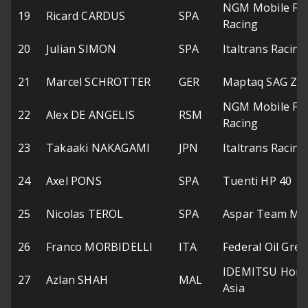
NGM Mobile Fo
19
Ricard CARDUS
SPA
Racing
20
Julian SIMON
SPA
Italtrans Racin
21
Marcel SCHROTTER
GER
Maptaq SAG Ze
NGM Mobile Fo
22
Alex DE ANGELIS
RSM
Racing
23
Takaaki NAKAGAMI
JPN
Italtrans Racin
24
Axel PONS
SPA
Tuenti HP 40
25
Nicolas TEROL
SPA
Aspar Team Mo
26
Franco MORBIDELLI
ITA
Federal Oil Gre
IDEMITSU Hon
27
Azlan SHAH
MAL
Asia