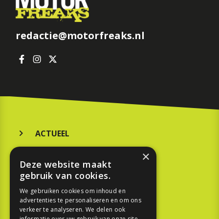
redactie@motorfreaks.nl
ACTUEEL
MERKEN
×
Deze website maakt
KOOPGIDS
gebruik van cookies.
TESTEN
We gebruiken cookies om inhoud en
advertenties te personaliseren en om ons
verkeer te analyseren. We delen ook
informatie over uw gebruik van onze site