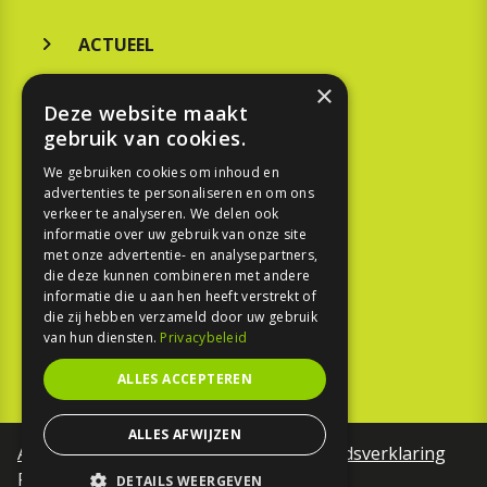
ACTUEEL
MERKEN
×
Deze website maakt
KOOPGIDS
gebruik van cookies.
TESTEN
We gebruiken cookies om inhoud en
advertenties te personaliseren en om ons
verkeer te analyseren. We delen ook
SPORT
informatie over uw gebruik van onze site
met onze advertentie- en analysepartners,
die deze kunnen combineren met andere
REPORTAGE
informatie die u aan hen heeft verstrekt of
die zij hebben verzameld door uw gebruik
TOUREN
van hun diensten.
Privacybeleid
NIEUWSBRIEF
ALLES ACCEPTEREN
ALLES AFWIJZEN
Algemene voorwaarden
Toegankelijkheidsverklaring
Privacy Policy
DETAILS WEERGEVEN