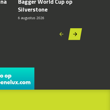
jna
Bagger World Cup op
officiee
Silverstone
6 augustus 2
6 augustus 2026