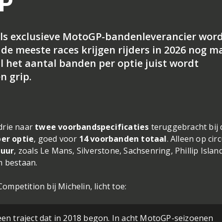
GP
 als exclusieve MotoGP-bandenleverancier wor
 de meeste races krijgen rijders in 2026 nog m
l het aantal banden per optie juist wordt
n grip.
 drie naar
twee voorbandspecificaties
teruggebracht bij 
er optie
, goed voor
14 voorbanden totaal
. Alleen op circ
tuur
, zoals Le Mans, Silverstone, Sachsenring, Phillip Islan
m bestaan.
petition bij Michelin, licht toe:
 een traject dat in 2018 begon. In acht MotoGP-seizoenen