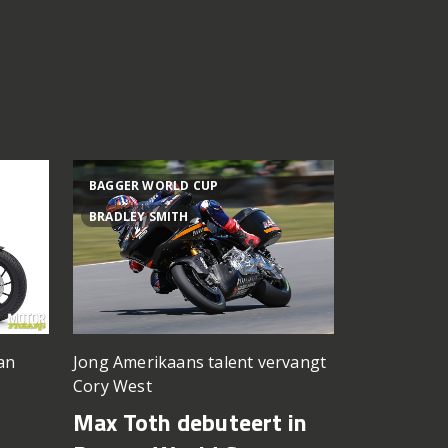
BAGGER WORLD CUP
ALFONSO C
BRADLEY SMITH
Meer vermo
an
Jong Amerikaans talent vervangt
Cory West
Nieuwe 
-
Max Toth debuteert in
motor v