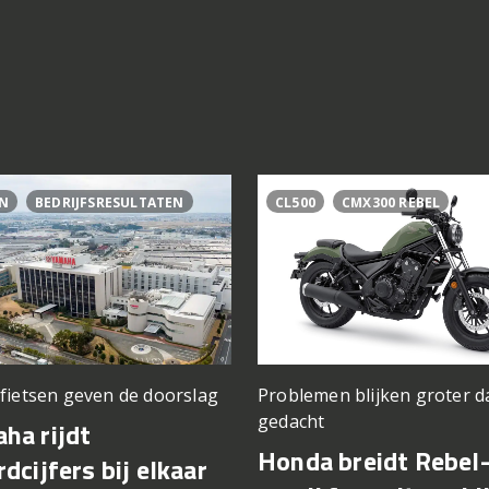
N
BEDRIJFSRESULTATEN
CL500
CMX300 REBEL
fietsen geven de doorslag
Problemen blijken groter d
gedacht
ha rijdt
Honda breidt Rebel
rdcijfers bij elkaar