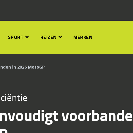
SPORT
REIZEN
MERKEN
anden in 2026 MotoGP
ciëntie
envoudigt voorband