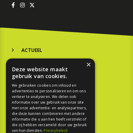
ACTUEEL
MERKEN
×
Deze website maakt
KOOPGIDS
gebruik van cookies.
TESTEN
We gebruiken cookies om inhoud en
advertenties te personaliseren en om ons
verkeer te analyseren. We delen ook
SPORT
informatie over uw gebruik van onze site
met onze advertentie- en analysepartners,
die deze kunnen combineren met andere
REPORTAGE
informatie die u aan hen heeft verstrekt of
die zij hebben verzameld door uw gebruik
TOUREN
van hun diensten.
Privacybeleid