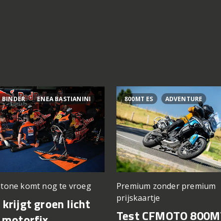
 BINDER
ENEA BASTIANINI
800MT ES
ADVENTURE
stone komt nog te vroeg
Premium zonder premium
prijskaartje
krijgt groen licht
Test CFMOTO 800M
 motorfix