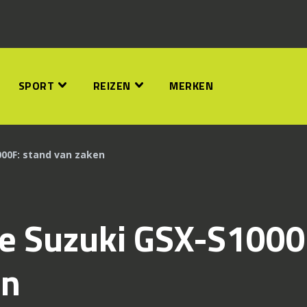
SPORT
REIZEN
MERKEN
00F: stand van zaken
e Suzuki GSX-S1000
en