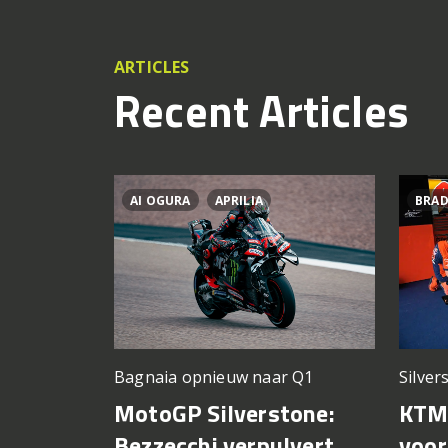
ARTICLES
Recent Articles
AI OGURA
APRILIA
BRAD
Silver
Bagnaia opnieuw naar Q1
KTM 
MotoGP Silverstone:
voor
Bezzecchi verpulvert