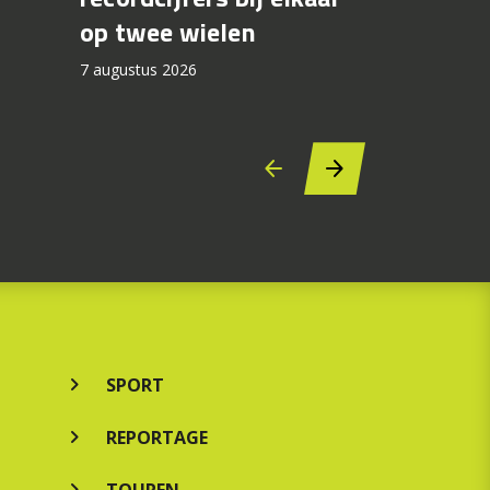
recall fo
op twee wielen
44.000 
7 augustus 2026
7 augustus 2
SPORT
REPORTAGE
TOUREN