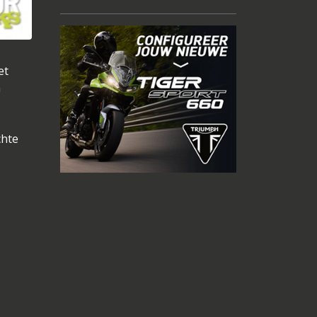
et
n
chte