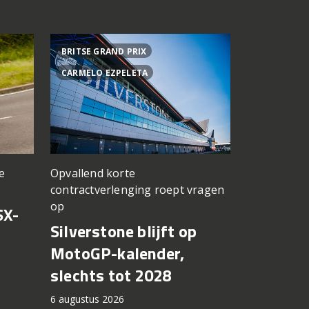
BRITSE GRAND PRIX
ACHTER DE
CARMELO EZPELETA
ASPAR TEA
Opvallend korte
e
een TT Ass
contractverlenging roept vragen
vergeten
op
SX-
Achter d
Silverstone blijft op
CFMOTO
MotoGP-kalender,
6 augustus 2
slechts tot 2028
6 augustus 2026