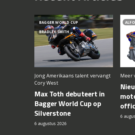
BAGGER WORLD CUP
ALFO
BRADLEY SMITH
Meer 
Jong Amerikaans talent vervangt
Cory West
Nie
Max Toth debuteert in
moto
Bagger World Cup op
offi
Silverstone
6 augu
6 augustus 2026