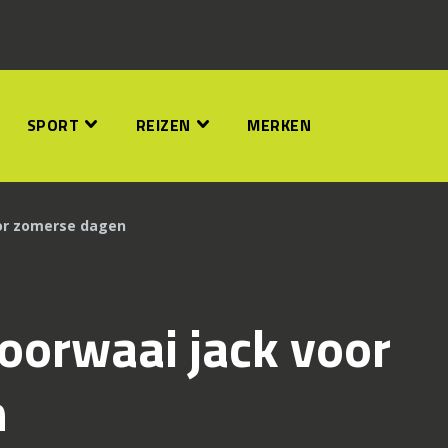
SPORT
REIZEN
MERKEN
oor zomerse dagen
oorwaai jack voor
n