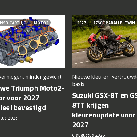
NSO CARTUJO
MOTO2
2027
776CC PARALLELTWIN
vermogen, minder gewicht
Nieuwe kleuren, vertrouwd
basis
uwe Triumph Moto2-
Suzuki GSX-8T en G
r voor 2027
8TT krijgen
cieel bevestigd
kleurenupdate voor
stus 2026
2027
6 augustus 2026