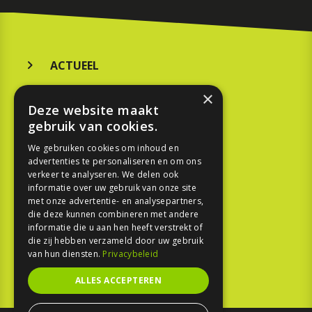
ACTUEEL
MERKEN
×
Deze website maakt
KOOPGIDS
gebruik van cookies.
TESTEN
We gebruiken cookies om inhoud en
advertenties te personaliseren en om ons
verkeer te analyseren. We delen ook
SPORT
informatie over uw gebruik van onze site
met onze advertentie- en analysepartners,
REPORTAGE
die deze kunnen combineren met andere
informatie die u aan hen heeft verstrekt of
die zij hebben verzameld door uw gebruik
TOUREN
van hun diensten.
Privacybeleid
NIEUWSBRIEF
ALLES ACCEPTEREN