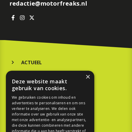
redactie@motorfreaks.nl
ACTUEEL
MERKEN
×
Deze website maakt
KOOPGIDS
gebruik van cookies.
TESTEN
We gebruiken cookies om inhoud en
advertenties te personaliseren en om ons
verkeer te analyseren. We delen ook
SPORT
informatie over uw gebruik van onze site
met onze advertentie- en analysepartners,
die deze kunnen combineren met andere
REPORTAGE
informatie die u aan hen heeft verstrekt of