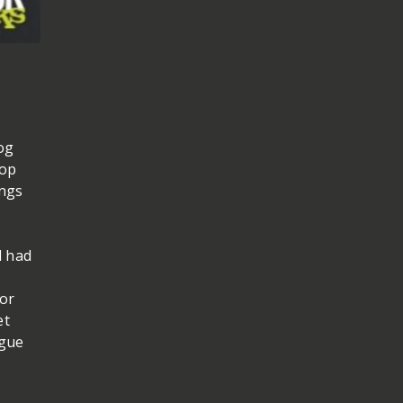
og
 op
ings
d had
oor
et
ague