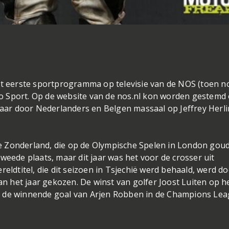
het eerste sportprogramma op televisie van de NOS (toen n
o Sport. Op de website van de nos.nl kon worden gestemd
ar door Nederlanders en Belgen massaal op Jeffrey Herl
e Zonderland, die op de Olympische Spelen in London gou
weede plaats, maar dit jaar was het voor de crosser uit
reldtitel, die dit seizoen in Tsjechië werd behaald, werd d
 het jaar gekozen. De winst van golfer Joost Luiten op h
l de winnende goal van Arjen Robben in de Champions Le