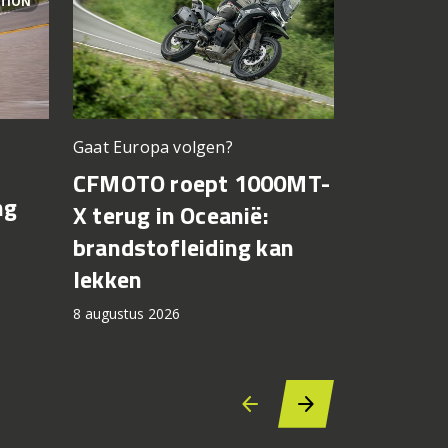
ITION
Gaat Europa volgen?
Bagnaia op
CFMOTO roept 1000MT-
MotoGP 
ng
X terug in Oceanië:
Bezzecch
brandstofleiding kan
rondere
lekken
7 augustus 2
8 augustus 2026