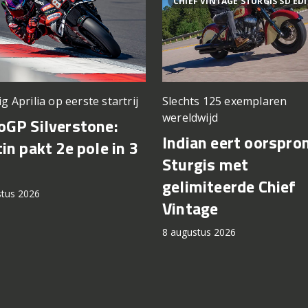
CHIEF VINTAGE STURGIS SD ED
ig Aprilia op eerste startrij
Slechts 125 exemplaren
wereldwijd
GP Silverstone:
Indian eert oorspro
in pakt 2e pole in 3
Sturgis met
gelimiteerde Chief
stus 2026
Vintage
8 augustus 2026