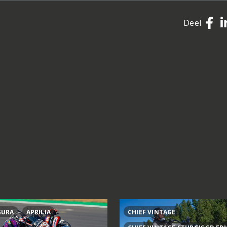
Deel
GURA
APRILIA
CHIEF VINTAGE