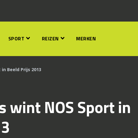
SPORT
REIZEN
MERKEN
 in Beeld Prijs 2013
gs wint NOS Sport in
13