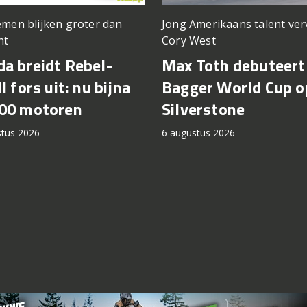
men blijken groter dan
Jong Amerikaans talent ve
ht
Cory West
a breidt Rebel-
Max Toth debuteert 
l fors uit: nu bijna
Bagger World Cup o
00 motoren
Silverstone
stus 2026
6 augustus 2026