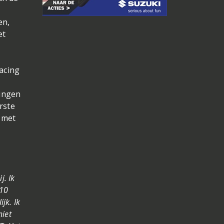
en,
et
acing
ningen
rste
 met
j. Ik
010
jk. Ik
niet