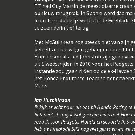
TT had Guy Martin de meest bizarre crash a
opnieuw terugtrok. In Spanje werd daarna v
maar toen duidelijk werd dat de Fireblade S
seizoen definitief terug.
Met McGuinness nog steeds niet van zijn g
betreft aan de wilgen gehangen moest het
Hutchinson als Lee Johnston zijn geen vre
uit 5 wedstrijden in 2010 voor het Padgett
instantie zou gaan rijden op de ex-Hayden
het Honda Endurance Team samengewerkt, w
Mans.
Ian Hutchinson
Ik kijk er echt naar uit om bij Honda Racing te 
heb denk ik nogal wat geschiedenis met Honda, 
reed ik voor Padgetts Honda en scoorde ik 5 ove
heb de Fireblade SP2 nog niet gereden en we z