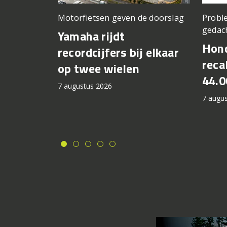
Motorfietsen geven de doorslag
Proble
gedac
Yamaha rijdt
Hond
recordcijfers bij elkaar
recal
op twee wielen
44.0
7 augustus 2026
7 augu