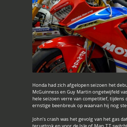
Honda had zich afgelopen seizoen het debu
McGuinness en Guy Martin ongetwijfeld vas
hele seizoen verre van competitief, tijden
ernstige beenbreuk op waarvan hij nog stee
John's crash was het gevolg van het gas d
terugtrok en voor de Isle of Man TT switch