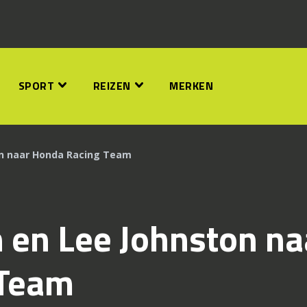
SPORT
REIZEN
MERKEN
on naar Honda Racing Team
 en Lee Johnston na
 Team