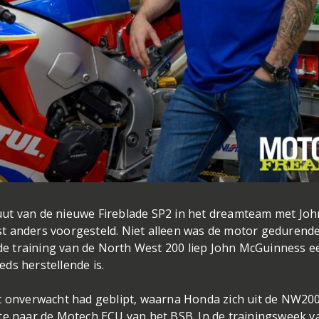
ut van de nieuwe Fireblade SP2 in het dreamteam met Joh
t anders voorgesteld. Niet alleen was de motor gedurende
s de training van de North West 200 liep John McGuinness e
ds herstellende is.
at onverwacht had geblipt, waarna Honda zich uit de NW20
te naar de Motech ECU van het BSB. In de trainingsweek v