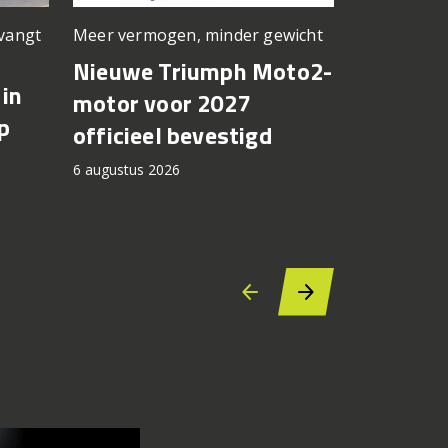
Meer vermogen, minder gewicht
rvangt
Nieuwe kle
basis
Nieuwe Triumph Moto2-
in
Suzuki 
motor voor 2027
p
8TT krij
officieel bevestigd
kleuren
6 augustus 2026
2027
6 augustus 2