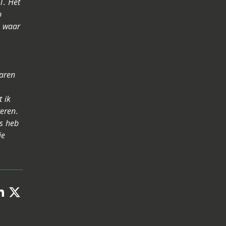
T. Het
b
p waar
jaren
 ik
eren.
us heb
ie