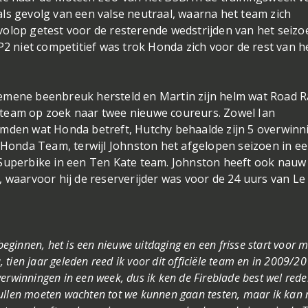
ls gevolg van een valse neutraal, waarna het team zich
olop getest voor de resterende wedstrijden van het seizo
P2 niet competitief was trok Honda zich voor de rest van h
emene beenbreuk hersteld en Martin zijn helm wat Road R
 team op zoek naar twee nieuwe coureurs. Zowel Ian
emden wat Honda betreft, Hutchy behaalde zijn 5 overwin
s Honda Team, terwijl Johnston het afgelopen seizoen in ee
 Superbike in een Ten Kate team. Johnston heeft ook nauw
aarvoor hij de reserverijder was voor de 24 uurs van Le
beginnen, het is een nieuwe uitdaging en een frisse start voor mi
tien jaar geleden reed ik voor dit officiële team en in 2009/2
rwinningen in een week, dus ik ken de Fireblade best wel redeli
ullen moeten wachten tot we kunnen gaan testen, maar ik kan 