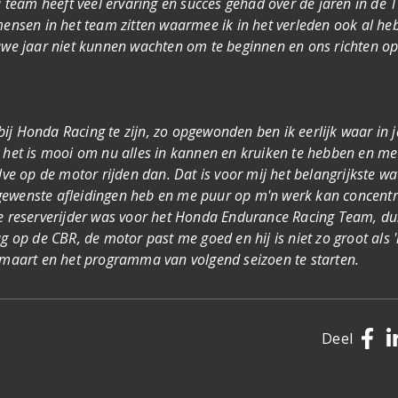
eam heeft veel ervaring en succes gehad over de jaren in de T
mensen in het team zitten waarmee ik in het verleden ook al he
euwe jaar niet kunnen wachten om te beginnen en ons richten o
j Honda Racing te zijn, zo opgewonden ben ik eerlijk waar in 
n het is mooi om nu alles in kannen en kruiken te hebben en me
 op de motor rijden dan. Dat is voor mij het belangrijkste wat
gewenste afleidingen heb en me puur op m'n werk kan concentr
de reserverijder was voor het Honda Endurance Racing Team, d
g op de CBR, de motor past me goed en hij is niet zo groot als '
n maart en het programma van volgend seizoen te starten.
Deel