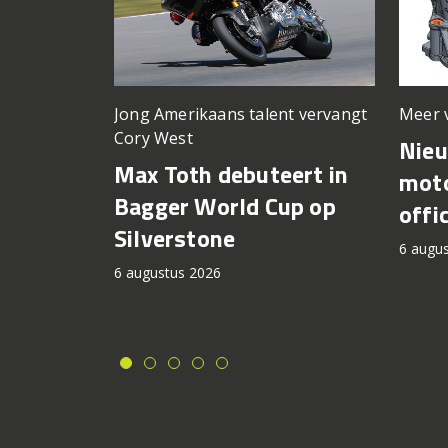
Meer 
Jong Amerikaans talent vervangt
Cory West
Nie
Max Toth debuteert in
moto
Bagger World Cup op
offi
Silverstone
6 augu
6 augustus 2026