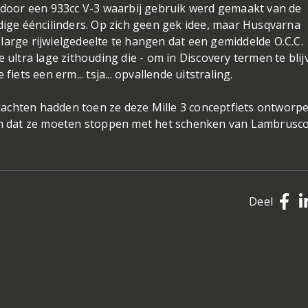
oor een 933cc V-3 waarbij gebruik werd gemaakt van de
idige ééncilinders. Op zich geen gek idee, maar Husqvarna
large rijwielgedeelte te hangen dat een gemiddelde O.C.C.
 ultra lage zithouding die - om in Discovery termen te blij
iets een erm... tsja... opvallende uitstraling.
achten hadden toen ze deze Mille 3 conceptfiets ontworpe
ken dat ze moeten stoppen met het schenken van Lambrusco
Deel