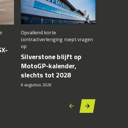
Opvallend korte
e
een TT Ass
contractverlenging roept vragen
vergeten
op
SX-
Achter d
Silverstone blijft op
CFMOTO
MotoGP-kalender,
6 augustus 2
slechts tot 2028
6 augustus 2026