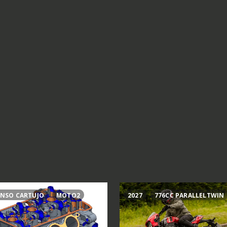
NSO CARTUJO
MOTO2
2027
776CC PARALLELTWIN