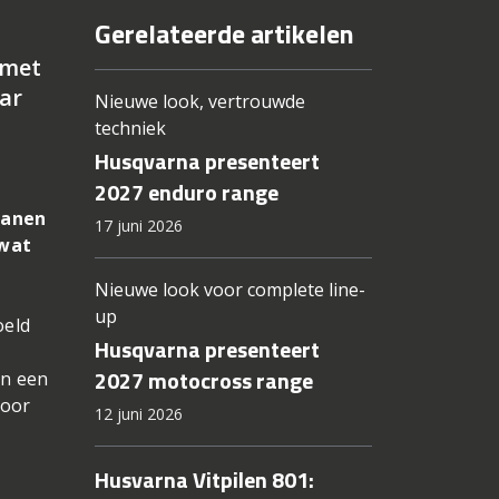
Gerelateerde artikelen
 met
ar
Nieuwe look, vertrouwde
techniek
Husqvarna presenteert
2027 enduro range
ianen
17 juni 2026
 wat
Nieuwe look voor complete line-
up
oeld
Husqvarna presenteert
2027 motocross range
in een
voor
12 juni 2026
Husvarna Vitpilen 801: