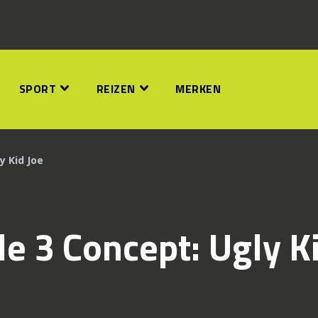
SPORT
REIZEN
MERKEN
y Kid Joe
e 3 Concept: Ugly K