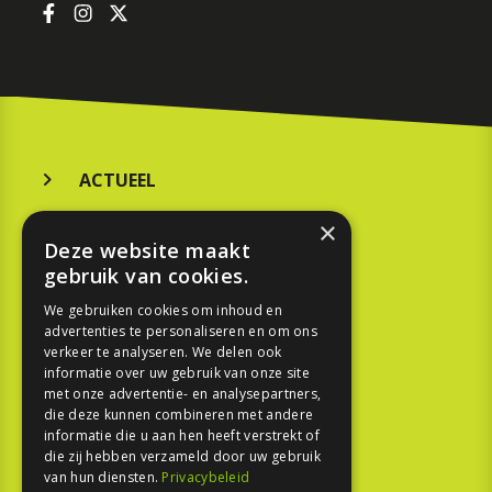
ACTUEEL
MERKEN
×
Deze website maakt
KOOPGIDS
gebruik van cookies.
TESTEN
We gebruiken cookies om inhoud en
advertenties te personaliseren en om ons
verkeer te analyseren. We delen ook
SPORT
informatie over uw gebruik van onze site
met onze advertentie- en analysepartners,
die deze kunnen combineren met andere
REPORTAGE
informatie die u aan hen heeft verstrekt of
die zij hebben verzameld door uw gebruik
TOUREN
van hun diensten.
Privacybeleid