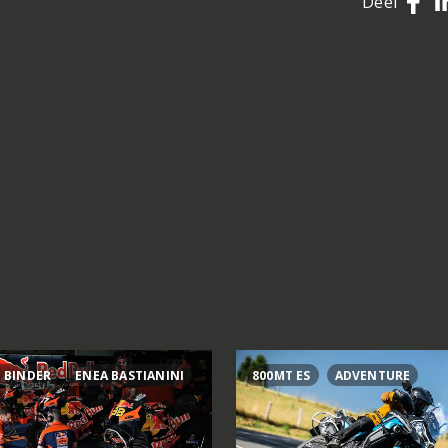
Deel
 BINDER
ENEA BASTIANINI
800MT ES
ADVENTURE