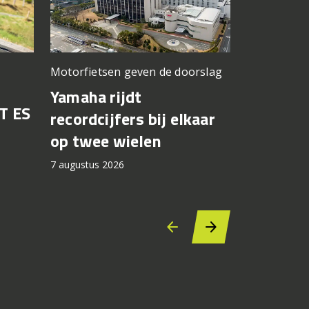
Motorfietsen geven de doorslag
Problemen b
gedacht
Yamaha rijdt
T ES
Honda br
recordcijfers bij elkaar
recall fo
op twee wielen
44.000 
7 augustus 2026
7 augustus 2