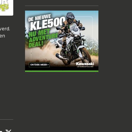
verd.
zen