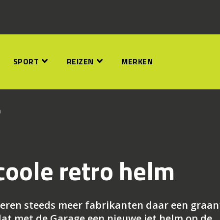
SPORT
REIZEN
MERKEN
m
coole retro helm
beren steeds meer fabrikanten daar een graan
dat met de Garage een nieuwe jet helm op de