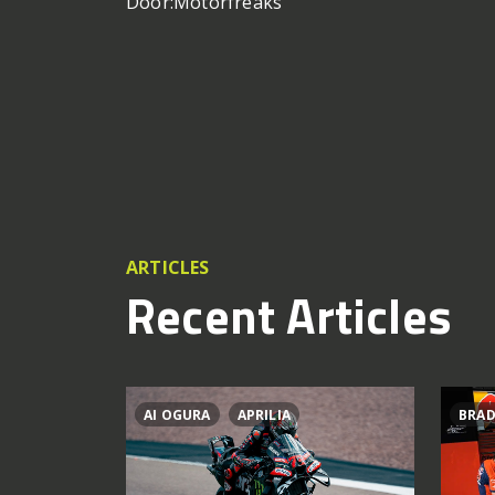
Door:
Motorfreaks
ARTICLES
Recent Articles
AI OGURA
APRILIA
BRAD