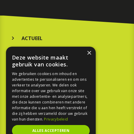
ACTUEEL
MERKEN
×
Deze website maakt
KOOPGIDS
gebruik van cookies.
TESTEN
We gebruiken cookies om inhoud en
advertenties te personaliseren en om ons
verkeer te analyseren. We delen ook
SPORT
informatie over uw gebruik van onze site
met onze advertentie- en analysepartners,
die deze kunnen combineren met andere
REPORTAGE
informatie die u aan hen heeft verstrekt of
die zij hebben verzameld door uw gebruik
TOUREN
van hun diensten.
Privacybeleid
NIEUWSBRIEF
ALLES ACCEPTEREN