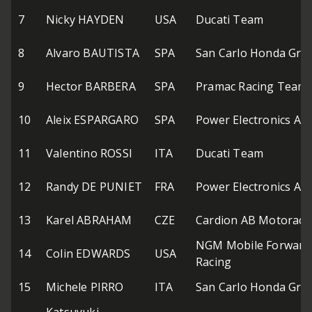
7
Nicky HAYDEN
USA
Ducati Team
8
Alvaro BAUTISTA
SPA
San Carlo Honda Gres
9
Hector BARBERA
SPA
Pramac Racing Team
10
Aleix ESPARGARO
SPA
Power Electronics As
11
Valentino ROSSI
ITA
Ducati Team
12
Randy DE PUNIET
FRA
Power Electronics As
13
Karel ABRAHAM
CZE
Cardion AB Motoraci
NGM Mobile Forward
14
Colin EDWARDS
USA
Racing
15
Michele PIRRO
ITA
San Carlo Honda Gres