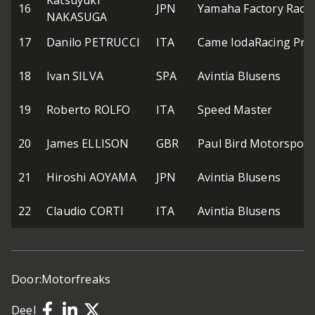
Katsuyuki
16
JPN
Yamaha Factory Raci
NAKASUGA
17
Danilo PETRUCCI
ITA
Came IodaRacing Proj
18
Ivan SILVA
SPA
Avintia Blusens
19
Roberto ROLFO
ITA
Speed Master
20
James ELLISON
GBR
Paul Bird Motorsport
21
Hiroshi AOYAMA
JPN
Avintia Blusens
22
Claudio CORTI
ITA
Avintia Blusens
Door:
Motorfreaks
Deel