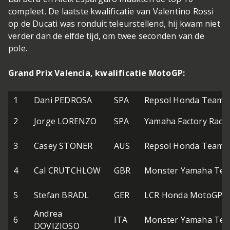
compleet. De laatste kwalificatie van Valentino Rossi
op de Ducati was ronduit teleurstellend, hij kwam niet
verder dan de elfde tijd, om twee seconden van de
pole.
Grand Prix Valencia, kwalificatie MotoGP:
1
Dani PEDROSA
SPA
Repsol Honda Team
2
Jorge LORENZO
SPA
Yamaha Factory Raci
3
Casey STONER
AUS
Repsol Honda Team
4
Cal CRUTCHLOW
GBR
Monster Yamaha Tec
5
Stefan BRADL
GER
LCR Honda MotoGP
Andrea
6
ITA
Monster Yamaha Tec
DOVIZIOSO