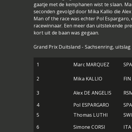
gaatje met de kemphanen wist te slaan. Mar
seconden gevolgd door Mika Kallio die Alex
Man of the race was echter Pol Espargaro, 
racewinnaar. Een meer dan uitstekende pres
kort uit de baan was gegaan.
Grand Prix Duitsland - Sachsenring, uitslag
1
Marc MARQUEZ
SP
2
Mika KALLIO
FIN
3
Alex DE ANGELIS
RS
4
Pol ESPARGARO
SP
5
Thomas LUTHI
SW
6
Simone CORSI
ITA