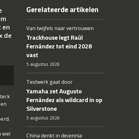
Gerelateerde artikelen
e
am
t en
Van twijfels naar vertrouwen
x de
Trackhouse legt Raúl
Fernández tot eind 2028
vast
5 augustus 2026
Testwerk gaat door
Yamaha zet Augusto
terk
Fernández als wildcard in op
 en
Silverstone
5 augustus 2026
erd.
h wel
China denkt in decennia