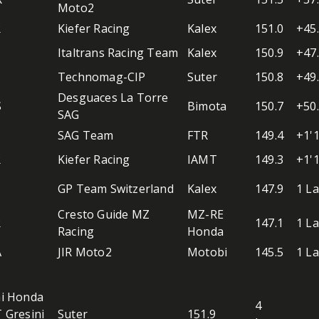
Moto2
R
Kiefer Racing
Kalex
151.0
+45
Italtrans Racing Team
Kalex
150.9
+47
Technomag-CIP
Suter
150.8
+49
Desguaces La Torre
S
Bimota
150.7
+50
SAG
I
SAG Team
FTR
149.4
+1'
R
Kiefer Racing
IAMT
149.3
+1'
I
GP Team Switzerland
Kalex
147.9
1 L
Cresto Guide MZ
MZ-RE
R
147.1
1 L
Racing
Honda
A
JIR Moto2
Motobi
145.5
1 L
i Honda
4
 Gresini
Suter
151.9