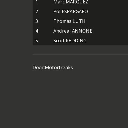
1
Marc MARQUEZ
2
Pol ESPARGARO
3
Thomas LUTHI
4
Andrea IANNONE
5
Scott REDDING
Door:
Motorfreaks