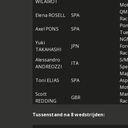
WILAIROT
Mo
QM
Elena ROSELL
SPA
Rac
Pon
Axel PONS
SPA
Tue
NG
Yuki
JPN
For
TAKAHASHI
Rac
Alessandro
S/M
ITA
ANDREOZZI
Spe
Map
Toni ELIAS
SPA
Asp
Mo
Scott
Mar
GBR
REDDING
Rac
Tussenstand na 8 wedstrijden: