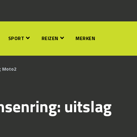
SPORT
REIZEN
MERKEN
ag Moto2
hsenring: uitslag