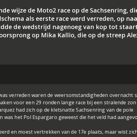
de wijze de Moto2 race op de Sachsenring, di
schema als eerste race werd verreden, op na
idde de wedstrijd nagenoeg van kop tot staar
orsprong op Mika Kallio, die op de streep Ale
l was verreden waren de weersomstandigheden overnacht s
aken voor een 29 ronden lange race bij een stralende zon
quez had zich op de kletsnatte Sachsenring van de pole
n was het Pol Espargaro geweest die het veld had aangevo
eerd en moest vertrekken van de 17e plaats, maar wist zic