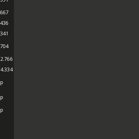
.667
.436
.341
.704
12.766
14.334
ap
ap
ap