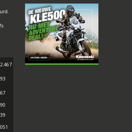
urd.
fs
2.467
093
567
990
139
.051