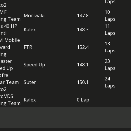
Laps
to2
MF
10
Moriwaki
147.8
ing Team
Laps
s 40 HP
11
Kalex
148.3
nti
Laps
M Mobile
13
ward
FTR
152.4
Laps
ing
aster
23
Speed Up
148.1
ed Up
Laps
fre
24
ar Team
Suter
150.1
Laps
to2
c VDS
Kalex
0 Lap
ing Team