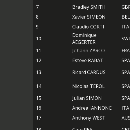
7
Bradley SMITH
GB
8
Xavier SIMEON
BE
9
Claudio CORTI
ITA
Dominique
10
SW
AEGERTER
11
Johann ZARCO
FRA
12
Esteve RABAT
SP
13
Ricard CARDUS
SP
14
Nicolas TEROL
SP
15
Julian SIMON
SP
16
Andrea IANNONE
ITA
17
Anthony WEST
AU
18
Gino REA
GB