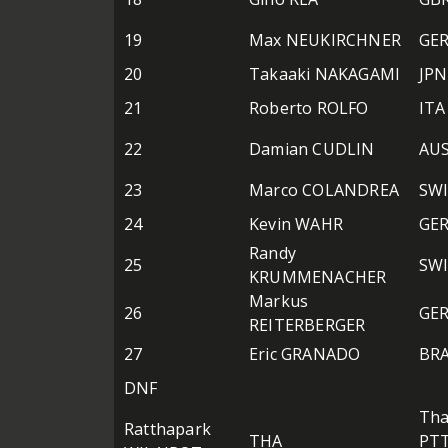
19
Max NEUKIRCHNER
GE
20
Takaaki NAKAGAMI
JPN
21
Roberto ROLFO
ITA
22
Damian CUDLIN
AU
23
Marco COLANDREA
SW
24
Kevin WAHR
GE
Randy
25
SW
KRUMMENACHER
Markus
26
GE
REITERBERGER
27
Eric GRANADO
BR
DNF
Tha
Ratthapark
THA
PTT