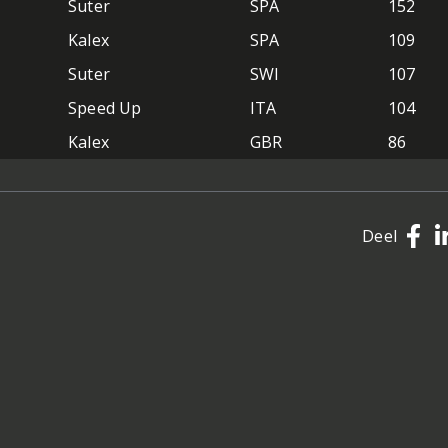
Suter
SPA
152
Kalex
SPA
109
Suter
SWI
107
Speed Up
ITA
104
Kalex
GBR
86
Deel