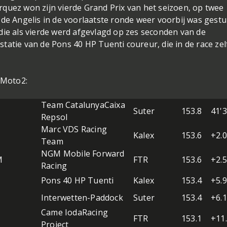
quez won zijn vierde Grand Prix van het seizoen, op twee
 de Angelis in de voorlaatste ronde weer voorbij was gestu
die als vierde werd afgevlagd op zes seconden van de
tatie van de Pons 40 HP Tuenti coureur, die in de race zel
 Moto2:
Team CatalunyaCaixa
A
Suter
153.8
41'3
Repsol
Marc VDS Racing
Kalex
153.6
+2.
Team
NGM Mobile Forward
M
FTR
153.6
+2.
Racing
A
Pons 40 HP Tuenti
Kalex
153.4
+5.
I
Interwetten-Paddock
Suter
153.4
+6.
Came IodaRacing
FTR
153.1
+11
Project