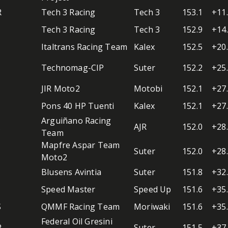
R
Tech 3 Racing
Tech 3
153.1
+11
L
Tech 3 Racing
Tech 3
152.9
+14
Italtrans Racing Team
Kalex
152.5
+20
I
Technomag-CIP
Suter
152.2
+25
JIR Moto2
Motobi
152.1
+27
A
Pons 40 HP Tuenti
Kalex
152.1
+27
Arguiñano Racing
A
AJR
152.0
+28
Team
Mapfre Aspar Team
A
Suter
152.0
+28
Moto2
A
Blusens Avintia
Suter
151.8
+32
Speed Master
Speed Up
151.6
+35
S
QMMF Racing Team
Moriwaki
151.6
+35
Federal Oil Gresini
R
Suter
151.5
+37