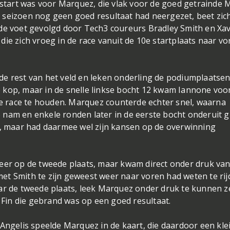
opstart was voor Marquez, die vlak voor de goed getrainde 
dit seizoen nog geen goed resultaat had neergezet, beet zic
 de voet gevolgd door Tech3 coureurs Bradley Smith en Xav
ie zich vroeg in de race vanuit de 10e startplaats naar vo
e rest van het veld en leken onderling de podiumplaatsen
 kop, maar in de snelle linkse bocht 12 kwam Iannone voor
 de race te houden. Marquez counterde echter snel, waarna
co nam en enkele ronden later in de eerste bocht onderuit g
n, maar had daarmee wel zijn kansen op de overwinning
eer op de tweede plaats, maar kwam direct onder druk van
 met Smith te zijn geweest weer naar voren had weten te rij
ar de tweede plaats, leek Marquez onder druk te kunnen z
in die gebrand was op een goed resultaat.
 Angelis speelde Marquez in de kaart, die daardoor een kle