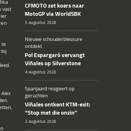
Mika
CFMOTO zet koers naar
h vast
MotoGP via WorldSBK
ier
5 augustus 2026
ren
Nieuwe schouderblessure
 te
ontdekt
bij
Pol Espargaró vervangt
Viñales op Silverstone
leed.
4 augustus 2026
Spanjaard reageert op
 Alex
geruchten
den.
Viñales ontkent KTM-exit:
etten,
“Stop met die onzin”
2 augustus 2026
in