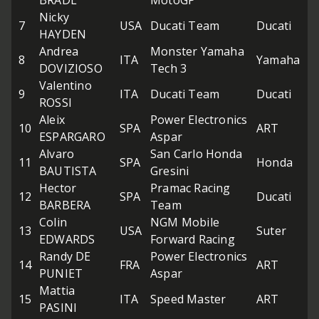
BRADL
MotoGP
Nicky
7
USA
Ducati Team
Ducati
27
HAYDEN
Andrea
Monster Yamaha
8
ITA
Yamaha
27
DOVIZIOSO
Tech 3
Valentino
9
ITA
Ducati Team
Ducati
27
ROSSI
Aleix
Power Electronics
10
SPA
ART
26
ESPARGARO
Aspar
Alvaro
San Carlo Honda
11
SPA
Honda
26
BAUTISTA
Gresini
Hector
Pramac Racing
12
SPA
Ducati
26
BARBERA
Team
Colin
NGM Mobile
13
USA
Suter
25
EDWARDS
Forward Racing
Randy DE
Power Electronics
14
FRA
ART
25
PUNIET
Aspar
Mattia
15
ITA
Speed Master
ART
25
PASINI