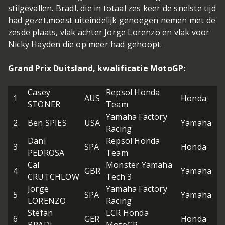
stilgevallen. Bradl, die in totaal zes keer de snelste tijd
had gezet,moest uiteindelijk genoegen nemen met de
zesde plaats, vlak achter Jorge Lorenzo en vlak voor
Nicky Hayden die op meer had gehoopt.
Grand Prix Duitsland, kwalificatie MotoGP:
Casey
Repsol Honda
1
AUS
Honda
27
STONER
Team
Yamaha Factory
2
Ben SPIES
USA
Yamaha
27
Racing
Dani
Repsol Honda
3
SPA
Honda
27
PEDROSA
Team
Cal
Monster Yamaha
4
GBR
Yamaha
27
CRUTCHLOW
Tech 3
Jorge
Yamaha Factory
5
SPA
Yamaha
27
LORENZO
Racing
Stefan
LCR Honda
6
GER
Honda
26