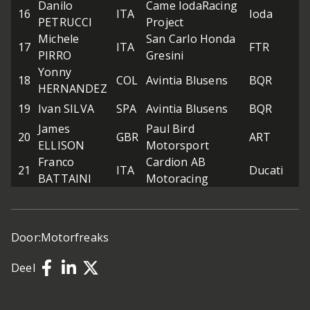
Danilo
Came IodaRacing
16
ITA
Ioda
25
PETRUCCI
Project
Michele
San Carlo Honda
17
ITA
FTR
25
PIRRO
Gresini
Yonny
18
COL
Avintia Blusens
BQR
25
HERNANDEZ
19
Ivan SILVA
SPA
Avintia Blusens
BQR
25
James
Paul Bird
20
GBR
ART
25
ELLISON
Motorsport
Franco
Cardion AB
21
ITA
Ducati
25
BATTAINI
Motoracing
Door:
Motorfreaks
Deel