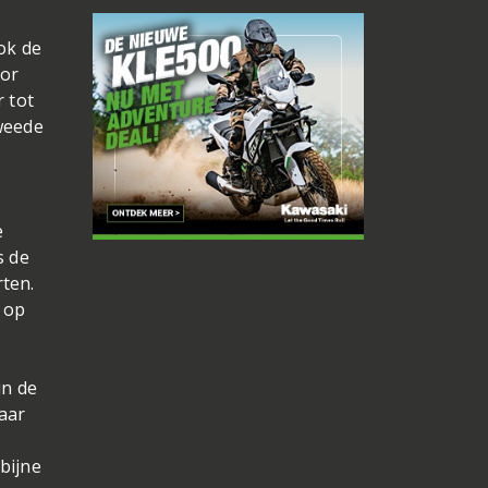
ok de
oor
r tot
tweede
e
s de
rten.
 op
in de
maar
 bijne