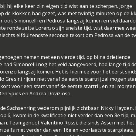
 hij elke keer zijn eigen tijd wist aan te scherpen. Jorge
 op de klokken had gezet, was met twintig minuten op de kl
r ook Simoncelli en Pedrosa langszij komen en viel daard
tste ronde zette Lorenzo zijn snelste tijd, wist daarmee wee
 slechts elfduizendste seconde tekort om Pedrosa van de 
genoegen nemen met een vierde tijd, op bijna drietiende
ie had Simoncelli nog het veld aangevoerd, had lange tijd d
Lorenzo langszij komen. Het is hiermee voor het eerst sind
 Gresini rijder niet vanaf de eerste startrij zal mogen sta
rt voor een start vanaf de eerste startrij, en zal morgen
Ben Spies en Andrea Dovizioso.
 de Sachsenring wederom pijnlijk zichtbaar. Nicky Hayden, 
op 6, kwam in de kwalificatie niet verder dan een 8e tijd, 
aan. Teamgenoot Valentino Rossi, die sinds Assen met het
m zelfs niet verder dan een 16e en voorlaatste startplaats,