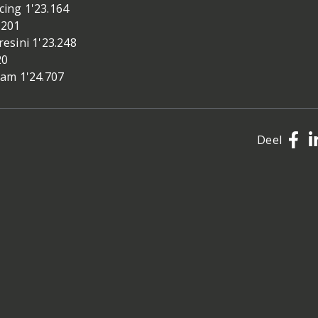
ing 1'23.164
.201
esini 1'23.248
20
am 1'24.707
Deel