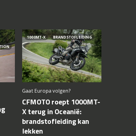
1000MT-X
BRANDSTOFLEIDING
AI OGURA
ITION
Gaat Europa volgen?
Bagnaia op
CFMOTO roept 1000MT-
MotoGP 
ng
X terug in Oceanië:
Bezzecch
brandstofleiding kan
rondere
lekken
7 augustus 2