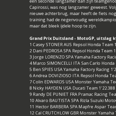
één seconde langzamer dan zijn teamgenoot. 
Capirossi, was nog langzamer geweest. Volg
nieuwe achterbrug, maar heeft de fiets nog
training had de negenvoudig wereldkampioe
maar dat bleek ijdele hoop te zijn.
Grand Prix Duitsland - MotoGP, uitslag k
1 Casey STONER AUS Repsol Honda Team 1
2 Dani PEDROSA SPA Repsol Honda Team 1
3 Jorge LORENZO SPA Yamaha Factory Raci
4 Marco SIMONCELLI ITA San Carlo Honda G
5 Ben SPIES USA Yamaha Factory Racing 1'
6 Andrea DOVIZIOSO ITA Repsol Honda Tea
7 Colin EDWARDS USA Monster Yamaha Tec
8 Nicky HAYDEN USA Ducati Team 1'22.388
9 Randy DE PUNIET FRA Pramac Racing Tea
10 Alvaro BAUTISTA SPA Rizla Suzuki Moto
11 Hector BARBERA SPA Mapfre Aspar Tea
12 Cal CRUTCHLOW GBR Monster Yamaha Te