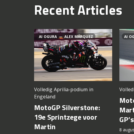
Recent Articles
AI OGURA
ALEX MÁRQUEZ
AI O
Volledig Aprilia-podium in
Volled
Engeland
Moto
MotoGP Silverstone:
Mart
19e Sprintzege voor
GP’s
Martin
8 augu