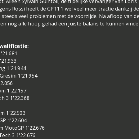
Alleen Sylvain Guintoli, de tijdelijke vervanger van Loris
ens Rossi heeft de GP11.1 wel veel meer tractie dankzij d
 steeds veel problemen met de voorzijde. Na afloop van de 
n nog alle hoop gehad een juiste balans te kunnen vinde
walificatie:
'21.681
'21.933
ng 1'21.944
resini 1'21.954
22.056
m 1'22.157
h 3 1'22.368
m 1'22.503
GP 1'22.604
m MotoGP 1'22.676
ch 3 1'22.676