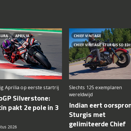
GURA
APRILIA
CHIEF VINTAGE
CHIEF VINTAGE STURGIS SD ED
ig Aprilia op eerste startrij
Slechts 125 exemplaren
wereldwijd
GP Silverstone:
Indian eert oorspro
in pakt 2e pole in 3
Sturgis met
gelimiteerde Chief
stus 2026