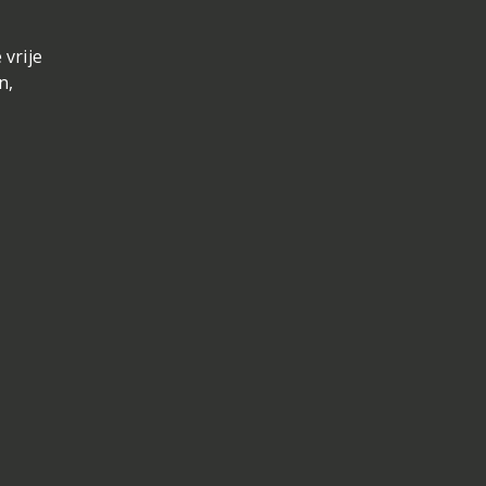
e
vrije
n,