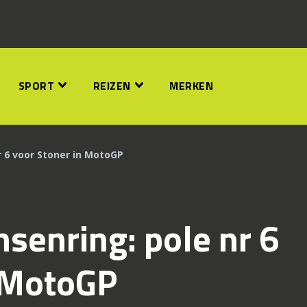
SPORT
REIZEN
MERKEN
r 6 voor Stoner in MotoGP
hsenring: pole nr 6
n MotoGP