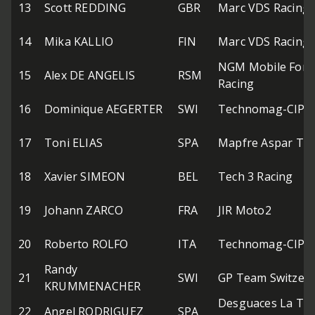
13
Scott REDDING
GBR
Marc VDS Racing
14
Mika KALLIO
FIN
Marc VDS Racing
NGM Mobile Forw
15
Alex DE ANGELIS
RSM
Racing
16
Dominique AEGERTER
SWI
Technomag-CIP
17
Toni ELIAS
SPA
Mapfre Aspar Te
18
Xavier SIMEON
BEL
Tech 3 Racing
19
Johann ZARCO
FRA
JIR Moto2
20
Roberto ROLFO
ITA
Technomag-CIP
Randy
21
SWI
GP Team Switzerl
KRUMMENACHER
Desguaces La To
22
Angel RODRIGUEZ
SPA