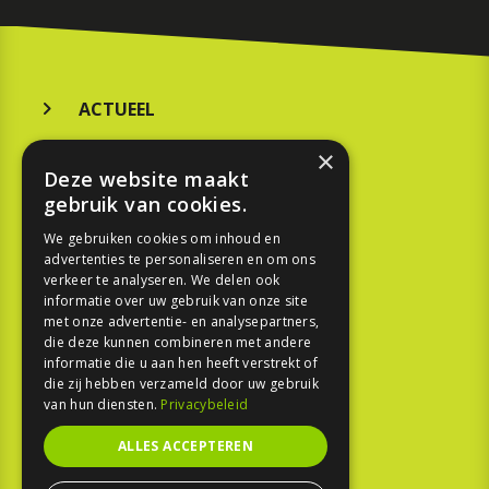
ACTUEEL
MERKEN
×
Deze website maakt
KOOPGIDS
gebruik van cookies.
TESTEN
We gebruiken cookies om inhoud en
advertenties te personaliseren en om ons
verkeer te analyseren. We delen ook
SPORT
informatie over uw gebruik van onze site
met onze advertentie- en analysepartners,
die deze kunnen combineren met andere
REPORTAGE
informatie die u aan hen heeft verstrekt of
die zij hebben verzameld door uw gebruik
TOUREN
van hun diensten.
Privacybeleid
NIEUWSBRIEF
ALLES ACCEPTEREN