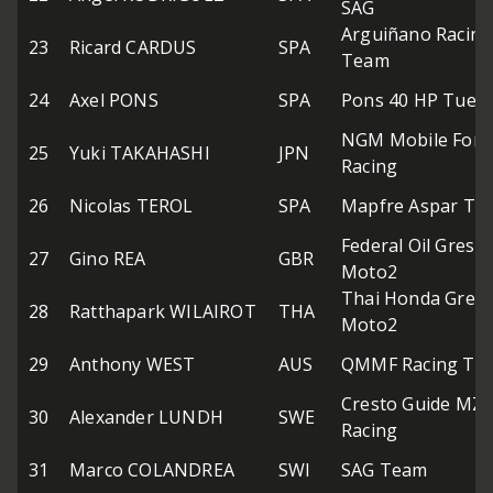
SAG
Arguiñano Racing
23
Ricard CARDUS
SPA
Team
24
Axel PONS
SPA
Pons 40 HP Tuent
NGM Mobile Forw
25
Yuki TAKAHASHI
JPN
Racing
26
Nicolas TEROL
SPA
Mapfre Aspar Te
Federal Oil Gresin
27
Gino REA
GBR
Moto2
Thai Honda Gresi
28
Ratthapark WILAIROT
THA
Moto2
29
Anthony WEST
AUS
QMMF Racing Te
Cresto Guide MZ
30
Alexander LUNDH
SWE
Racing
31
Marco COLANDREA
SWI
SAG Team