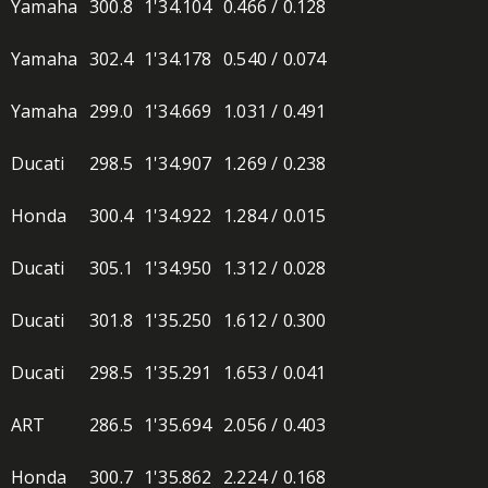
Yamaha
300.8
1'34.104
0.466 / 0.128
Yamaha
302.4
1'34.178
0.540 / 0.074
Yamaha
299.0
1'34.669
1.031 / 0.491
Ducati
298.5
1'34.907
1.269 / 0.238
Honda
300.4
1'34.922
1.284 / 0.015
Ducati
305.1
1'34.950
1.312 / 0.028
Ducati
301.8
1'35.250
1.612 / 0.300
Ducati
298.5
1'35.291
1.653 / 0.041
ART
286.5
1'35.694
2.056 / 0.403
Honda
300.7
1'35.862
2.224 / 0.168