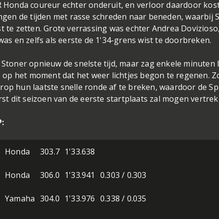
CR Honda coureur echter onderuit, en verloor daardoor kos
gingen de tijden met rasse schreden naar beneden, waarbij 
t te zetten. Grote verrassing was echter Andrea Dovizioso,
was en zelfs als eerste de 1'34-grens wist te doorbreken.
 Stoner opnieuw de snelste tijd, maar zag enkele minuten 
es op het moment dat het weer lichtjes begon te regenen. 
rop hun laatste snelle ronde af te breken, waardoor de S
t dit seizoen van de eerste startplaats zal mogen vertrek
:
Honda
303.7
1'33.638
Honda
306.0
1'33.941
0.303 / 0.303
Yamaha
304.0
1'33.976
0.338 / 0.035