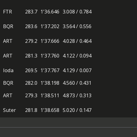
FTR
283.7
1'36.646
3.008 / 0.784
BQR
283.6
1'37.202
3.564 / 0.556
ART
279.2
1'37.666
4.028 / 0.464
ART
281.3
1'37.760
4.122 / 0.094
Ioda
269.5
1'37.767
4.129 / 0.007
BQR
282.0
1'38.198
4.560 / 0.431
ART
279.3
1'38.511
4.873 / 0.313
Suter
281.8
1'38.658
5.020 / 0.147