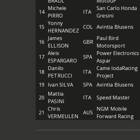
BRADL
MotoGP
Michele
San Carlo Honda
14
ITA
PIRRO
Gresini
Yonny
15
COL
Avintia Blusens
HERNANDEZ
James
Paul Bird
16
GBR
ELLISON
Motorsport
Aleix
Power Electronics
17
SPA
ESPARGARO
Aspar
Danilo
Came IodaRacing
18
ITA
PETRUCCI
Project
19
Ivan SILVA
SPA
Avintia Blusens
Mattia
20
ITA
Speed Master
PASINI
Chris
NGM Mobile
21
AUS
VERMEULEN
Forward Racing