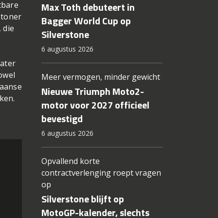
tbare
Max Toth debuteert in
Stoner
Bagger World Cup op
 die
Silverstone
6 augustus 2026
later
Zowel
Meer vermogen, minder gewicht
paanse
Nieuwe Triumph Moto2-
ken.
motor voor 2027 officieel
bevestigd
6 augustus 2026
Opvallend korte
contractverlenging roept vragen
op
Silverstone blijft op
MotoGP-kalender, slechts