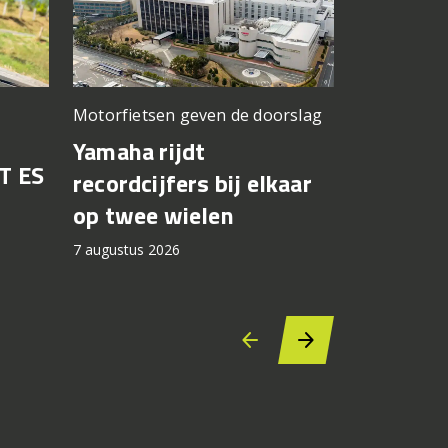
Motorfietsen geven de doorslag
Problemen b
gedacht
Yamaha rijdt
T ES
Honda br
recordcijfers bij elkaar
recall fo
op twee wielen
44.000 
7 augustus 2026
7 augustus 2