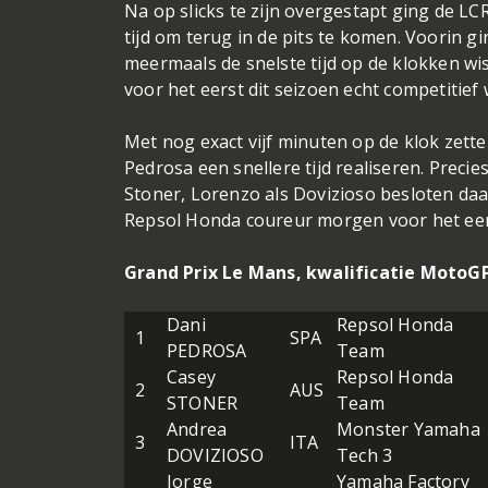
Na op slicks te zijn overgestapt ging de L
tijd om terug in de pits te komen. Voorin 
meermaals de snelste tijd op de klokken wis
voor het eerst dit seizoen echt competitief 
Met nog exact vijf minuten op de klok zette
Pedrosa een snellere tijd realiseren. Preci
Stoner, Lorenzo als Dovizioso besloten daa
Repsol Honda coureur morgen voor het eers
Grand Prix Le Mans, kwalificatie MotoGP
Dani
Repsol Honda
1
SPA
PEDROSA
Team
Casey
Repsol Honda
2
AUS
STONER
Team
Andrea
Monster Yamaha
3
ITA
DOVIZIOSO
Tech 3
Jorge
Yamaha Factory