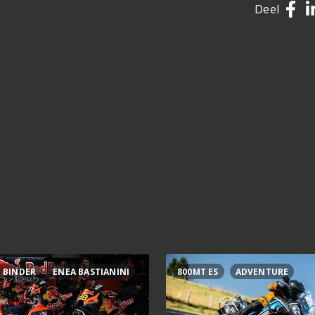
Deel
 BINDER
ENEA BASTIANINI
800MT ES
ADVENTURE