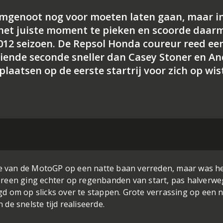
teamgenoot nog voor moeten laten gaan, maar i
 het juiste moment te pieken en scoorde daar
2012 seizoen. De Repsol Honda coureur reed een
tiende seconde sneller dan Casey Stoner en A
plaatsen op de eerste startrij voor zich op wi
tie van de MotoGP op een natte baan verreden, maar was h
reen ging echter op regenbanden van start, pas halverwe
d om op slicks over te stappen. Grote verrassing op een n
de snelste tijd realiseerde.