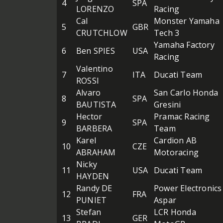
4
SPA
LORENZO
Racing
Cal
Monster Yamaha
5
GBR
CRUTCHLOW
Tech 3
Yamaha Factory
6
Ben SPIES
USA
Racing
Valentino
7
ITA
Ducati Team
ROSSI
Alvaro
San Carlo Honda
8
SPA
BAUTISTA
Gresini
Hector
Pramac Racing
9
SPA
BARBERA
Team
Karel
Cardion AB
10
CZE
ABRAHAM
Motoracing
Nicky
11
USA
Ducati Team
HAYDEN
Randy DE
Power Electronics
12
FRA
PUNIET
Aspar
Stefan
LCR Honda
13
GER