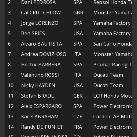
2
Dani PEDROSA
SPA
Repsol Honda Te
3
Cal CRUTCHLOW
GBR
Monster Yamaha T
4
Jorge LORENZO
SPA
Yamaha Factory R
5
Ben SPIES
USA
Yamaha Factory R
6
Alvaro BAUTISTA
SPA
San Carlo Honda G
7
Andrea DOVIZIOSO
ITA
Monster Yamaha T
8
Hector BARBERA
SPA
Pramac Racing Te
9
Valentino ROSSI
ITA
Ducati Team
10
Nicky HAYDEN
USA
Ducati Team
11
Stefan BRADL
GER
LCR Honda MotoG
12
Aleix ESPARGARO
SPA
Power Electronics
13
Karel ABRAHAM
CZE
Cardion AB Motor
14
Randy DE PUNIET
FRA
Power Electronics