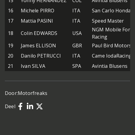
15
Yonny HERNANDEZ
COL
Avintia Blusens
16
Michele PIRRO
ITA
San Carlo Honda G
17
Mattia PASINI
ITA
Speed Master
NGM Mobile Forw
18
Colin EDWARDS
USA
Racing
19
James ELLISON
GBR
Paul Bird Motorsp
20
Danilo PETRUCCI
ITA
Came IodaRacing P
21
Ivan SILVA
SPA
Avintia Blusens
Door:
Motorfreaks
Deel