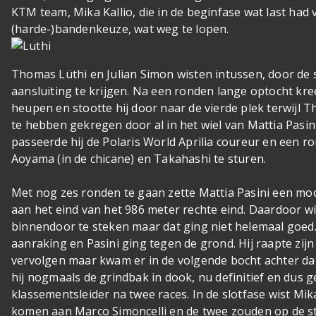
KTM team, Mika Kallio, die in de beginfase wat last had v
(harde-)bandenkeuze, wat weg te lopen.
Thomas Lüthi en Julian Simon wisten intussen, door de s
aansluiting te krijgen. Na een ronden lange optocht kre
heupen en stootte hij door naar de vierde plek terwijl T
te hebben gekregen door al in het wiel van Mattia Pasini 
passeerde hij de Polaris World Aprilia coureur en een ron
Aoyama (in de chicane) en Takahashi te sturen.
Met nog zes ronden te gaan zette Mattia Pasini een moo
aan het eind van het 986 meter rechte eind. Daardoor w
binnendoor te steken maar dat ging niet helemaal goed
aanraking en Pasini ging tegen de grond. Hij raapte zijn
vervolgen maar kwam er in de volgende bocht achter d
hij nogmaals de grindbak in dook, nu definitief en dus 
klassementsleider na twee races. In de slotfase wist Mika
komen aan Marco Simoncelli en de twee zouden op de st