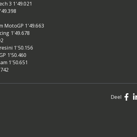
h 3 1'49.021
'49.398
m MotoGP 1'49.663
ing 1'49.678
02
esini 1'50.156
GP 1'50.460
am 1'50.651
.742
Deel