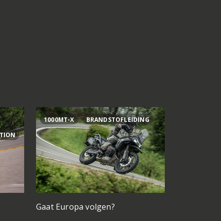
1000MT-X
BRANDSTOFLEIDING
AI OGURA
ITION
Gaat Europa volgen?
Bagnaia op