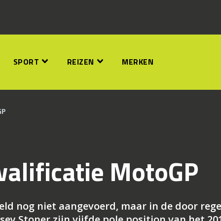
SPORT
REIZEN
MERKEN
GP
alificatie MotoGP
 veld nog niet aangevoerd, maar in de door reg
ey Stoner zijn vijfde pole position van het 20