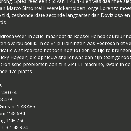
drong. Spies reed een tijd van 1'48.479 en was daarmee sle
man Marco Simoncelli. Wereldkampioen Jorge Lorenzo moes
 tijd, zeshonderdste seconde langzamer dan Dovizioso en
ds.
drosa weer in actie, maar dat de Repsol Honda coureur n
en overduidelijk. In de vrije trainingen was Pedrosa niet v
icatie wist Pedrosa het toch nog tot een 8e tijd te brengen
Nicky Hayden, die opnieuw sneller was dan zijn teamgenoot
ektronische problemen aan zijn GP11.1 machine, kwam in de
ende 12e plaats.
:
'48.034
48.479
resini 1'48.485
m 1'48.694
ng 1'48.756
h 3 1'48.974