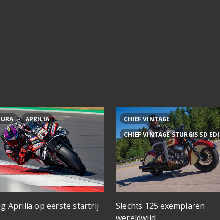
GURA
APRILIA
CHIEF VINTAGE
CHIEF VINTAGE STURGIS SD ED
ig Aprilia op eerste startrij
Slechts 125 exemplaren
wereldwijd