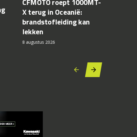
CFMOTO roept 1000MT-
MotoGP 
ng
X terug in Oceanië:
Bezzecch
brandstofleiding kan
rondere
lekken
7 augustus 2
8 augustus 2026