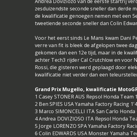
Andrea Doviziozo van de eerste startrij ver
zesduizendste seconde sneller dan derde 
de kwalificatie genoegen nemen met een 5e
tweetiende seconde sneller dan Colin Edwar
Voor het eerst sinds Le Mans kwam Dani Pe
verre van fit is bleek de afgelopen twee dag
gekomen dan een 12e tijd, maar in de kwalif
achter Tech3 rijder Cal Crutchlow en voor 
Rossi, die gisteren werd geplaagd door el
kwalificatie niet verder dan een teleurstell
Grand Prix Mugello, kwalificatie MotoGP
1 Casey STONER AUS Repsol Honda Team 1
2 Ben SPIES USA Yamaha Factory Racing 1'
3 Marco SIMONCELLI ITA San Carlo Honda G
4 Andrea DOVIZIOSO ITA Repsol Honda Tea
5 Jorge LORENZO SPA Yamaha Factory Raci
6 Colin EDWARDS USA Monster Yamaha Tec