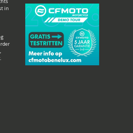
chts
t in
og
erder
,
.