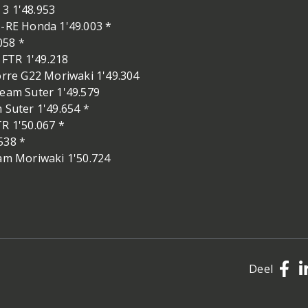
 3 1'48.953
RE Honda 1'49.003 *
058 *
 FTR 1'49.218
rre G22 Moriwaki 1'49.304
Team Suter 1'49.579
 Suter 1'49.654 *
 1'50.067 *
538 *
m Moriwaki 1'50.724
Deel