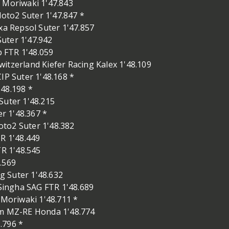
2 Moriwaki 1'47.843
to2 Suter 1'47.847 *
 Repsol Suter 1'47.857
uter 1'47.942
 FTR 1'48.059
zerland Kiefer Racing Kalex 1'48.109
 Suter 1'48.168 *
48.198 *
uter 1'48.215
r 1'48.367 *
to2 Suter 1'48.382
R 1'48.449
TR 1'48.545
8.569
g Suter 1'48.632
ingha SAG FTR 1'48.689
oriwaki 1'48.711 *
m MZ-RE Honda 1'48.774
.796 *