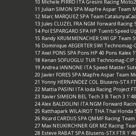
10 Michele PIRRO ITA Gresini Racing Moto
11 Julian SIMON SPA Mapfre Aspar Team Mo
12 Marc MARQUEZ SPA Team CatalunyaCaixa
13 Jules CLUZEL FRA NGM Forward Racing S
14 Pol ESPARGARO SPA HP Tuenti Speed Up
15 Randy KRUMMENACHER SWI GP Team Swit
16 Dominique AEGERTER SWI Technomag-CIP
17 Axel PONS SPA Pons HP 40 Pons Kalex 1'
18 Kenan SOFUOGLU TUR Technomag-CIP S
19 Andrea IANNONE ITA Speed Master Sute
20 Javier FORES SPA Mapfre Aspar Team Mo
21 Yonny HERNANDEZ COL Blusens-STX FT
22 Mattia PASINI ITA Ioda Racing Project F
23 Xavier SIMEON BEL Tech 3 B Tech 3 1'4
24 Alex BALDOLINI ITA NGM Forward Racin
25 Ratthapark WILAIROT THA Thai Honda S
26 Ricard CARDUS SPA QMMF Racing Team M
27 Max NEUKIRCHNER GER MZ Racing Tea
28 Esteve RABAT SPA Blusens-STX FTR 1'48