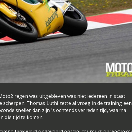
 Moto2 regen was uitgebleven was niet iedereen in staat
te scherpen. Thomas Luthi zette al vroeg in de training een
econde sneller dan zijn 's ochtends verreden tijd, waarna
n die tijd te komen.
t tempo flink werd opgevoerd en veel coureurs op weg leke