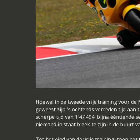
Hoewel in de tweede vrije training voor de
geweest zijn 's ochtends verreden tijd aan 
scherpe tijd van 1'47.494, bijna ééntiende s
niemand in staat bleek te zijn in de buurt va
Tot het eind van de vrije training, toen he