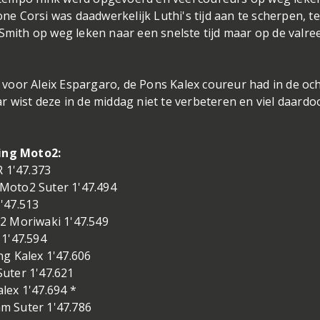
one Corsi was daadwerkelijk Luthi's tijd aan te scherpen, te
 Smith op weg leken naar een snelste tijd maar op de valre
ng voor Aleix Espargaro, de Pons Kalex coureur had in de oc
r wist deze in de middag niet te verbeteren en viel daardo
ning Moto2:
R 1'47.373
Moto2 Suter 1'47.494
1'47.513
2 Moriwaki 1'47.549
 1'47.594
ng Kalex 1'47.606
uter 1'47.621
lex 1'47.694 *
m Suter 1'47.786