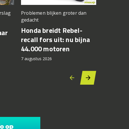
rslag
Problemen blijken groter dan
Jong Amerik
gedacht
Cory West
Honda breidt Rebel-
Max Toth
aar
recall fors uit: nu bijna
Bagger 
44.000 motoren
Silverst
7 augustus 2026
6 augustus 2